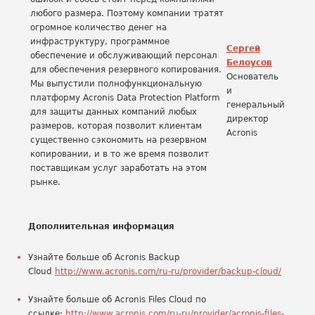
любого размера. Поэтому компании тратят
огромное количество денег на
инфраструктуру, программное
Сергей
обеспечение и обслуживающий персонал
Белоусов
для обеспечения резервного копирования.
Основатель
Мы выпустили полнофункциональную
и
платформу Acronis Data Protection Platform
генеральный
для защиты данных компаний любых
директор
размеров, которая позволит клиентам
Acronis
существенно сэкономить на резервном
копировании, и в то же время позволит
поставщикам услуг заработать на этом
рынке.
Дополнительная информация
Узнайте больше об Acronis Backup
Cloud
http://www.acronis.com/ru-ru/provider/backup-cloud/
Узнайте больше об Acronis Files Cloud по
ссылке:
http://www.acronis.com/ru-ru/provider/acronis-files-