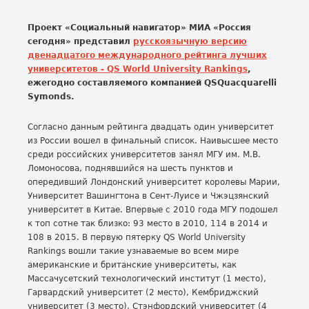
Проект «Социальный навигатор» МИА «Россия
сегодня» представил
русскоязычную версию
двенадцатого международного рейтинга лучших
университетов - QS World University Rankings
,
ежегодно составляемого компанией QSQuacquarelli
Symonds.
Согласно данным рейтинга двадцать один университет
из России вошел в финальный список. Наивысшее место
среди российских университетов занял МГУ им. М.В.
Ломоносова, поднявшийся на шесть пунктов и
опередивший Лондонский университет королевы Марии,
Университет Вашингтона в Сент-Луисе и Чжэцзянский
университет в Китае. Впервые с 2010 года МГУ подошел
к топ сотне так близко: 93 место в 2010, 114 в 2014 и
108 в 2015. В первую пятерку QS World University
Rankings вошли такие узнаваемые во всем мире
американские и британские университеты, как
Массачусетский технологический институт (1 место),
Гарвардский университет (2 место), Кембриджский
университет (3 место), Стэнфордский университет (4