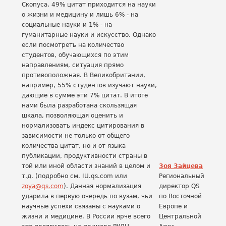
Скопуса, 49% цитат приходится на науки
о жизни и медицину и лишь 6% - на
социальные науки и 1% - на
гуманитарные науки и искусство. Однако
если посмотреть на количество
студентов, обучающихся по этим
направлениям, ситуация прямо
противоположная. В Великобритании,
например, 55% студентов изучают науки,
дающие в сумме эти 7% цитат. В итоге
нами была разработана скользящая
шкала, позволяющая оценить и
нормализовать индекс цитирования в
зависимости не только от общего
количества цитат, но и от языка
публикации, продуктивности страны в
той или иной области знаний в целом и
Зоя Зайцева
т.д. (подробно см. IU.qs.com или
Региональный
zoya@qs.com
). Данная нормализация
директор QS
ударила в первую очередь по вузам, чьи
по Восточной
научные успехи связаны с науками о
Европе и
жизни и медицине. В России ярче всего
Центральной