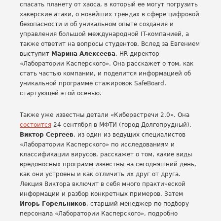
спасать планету от хаоса, в который ее могут погрузить
хакерские атаки, о новейших трендах в сфере цифровой
безопасности и об уникальном опыте создания и
управления большой международной IT-компанией, а
также ответит на вопросы студентов. Вслед за Евгением
выступит
Марина Алексеева
, HR-директор
«Лаборатории Касперского». Она расскажет о том, как
стать частью компании, и поделится информацией об
уникальной программе стажировок SafeBoard,
стартующей этой осенью.
Также уже известны детали «Кибервстречи 2.0». Она
состоится
24 сентября в МФТИ (город Долгопрудный).
Виктор Сергеев
, из один из ведущих специалистов
«Лаборатории Касперского» по исследованиям и
классификации вирусов, расскажет о том, какие виды
вредоносных программ известны на сегодняшний день,
как они устроены и как отличить их друг от друга.
Лекция Виктора включит в себя много практической
информации и разбор конкретных примеров. Затем
Игорь Горельников
, старший менеджер по подбору
персонала «Лаборатории Касперского», подробно