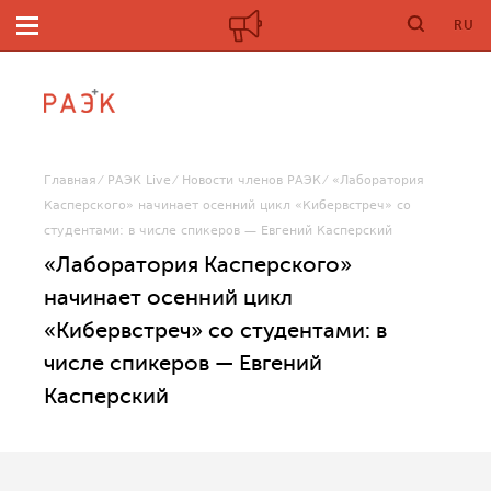
RU
Главная
РАЭК Live
Новости членов РАЭК
«Лаборатория
Касперского» начинает осенний цикл «Кибервстреч» со
студентами: в числе спикеров — Евгений Касперский
«Лаборатория Касперского»
начинает осенний цикл
«Кибервстреч» со студентами: в
числе спикеров — Евгений
Касперский