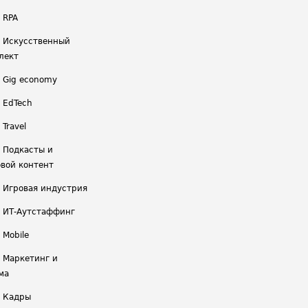
 RPA
/ Искусственный
лект
/ Gig economy
/ EdTech
 Travel
/ Подкасты и
вой контент
/ Игровая индустрия
/ ИТ-Аутстаффинг
 Mobile
/ Маркетинг и
ма
/ Кадры