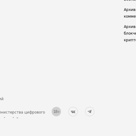
Архив
комме
Архив
блокч
крипт
ий
инистерства цифрового
ссийской Федерации