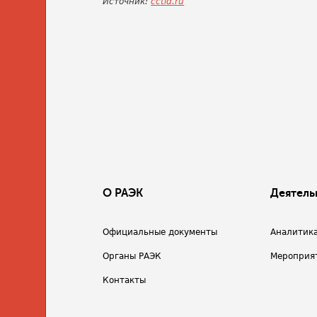
Источник:
cctld.ru
О РАЭК
Деятель
Официальные документы
Аналитик
Органы РАЭК
Мероприя
Контакты