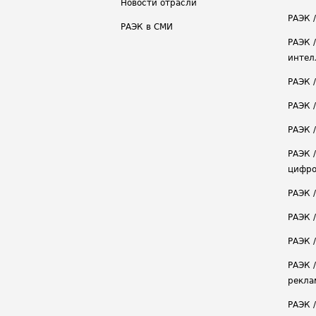
Новости отрасли
РАЭК /
РАЭК в СМИ
РАЭК 
интел
РАЭК 
РАЭК 
РАЭК /
РАЭК 
цифро
РАЭК 
РАЭК 
РАЭК /
РАЭК 
рекла
РАЭК 