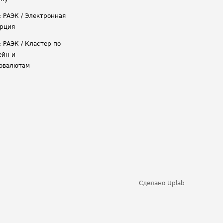
: РАЭК / Электронная
рция
: РАЭК / Кластер по
ейн и
овалютам
Сделано
Uplab