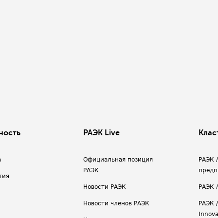
ность
РАЭК Live
Клас
а
Официальная позиция
РАЭК 
РАЭК
предп
тия
Новости РАЭК
РАЭК 
Новости членов РАЭК
РАЭК /
Innova