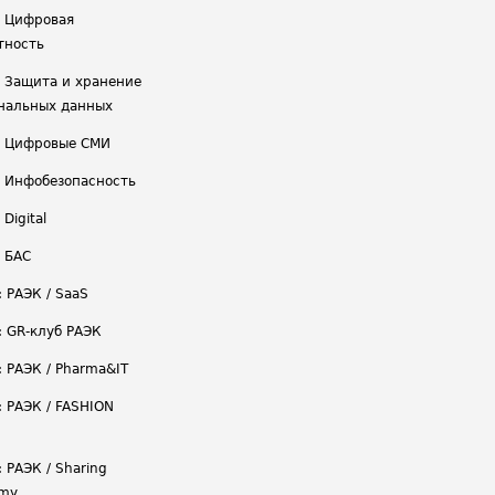
/ Цифровая
тность
/ Защита и хранение
нальных данных
/ Цифровые СМИ
/ Инфобезопасность
 Digital
/ БАС
: РАЭК / SaaS
: GR-клуб РАЭК
: РАЭК / Pharma&IT
: РАЭК / FASHION
 РАЭК / Sharing
omy