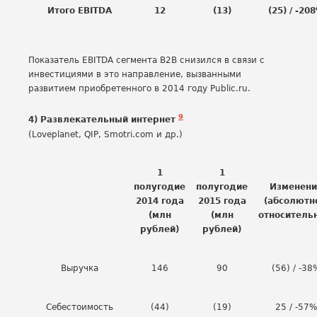
Итого EBITDA
12
(13)
(25) / -20
Показатель EBITDA сегмента B2B снизился в связи с
инвестициями в это направление, вызванными
развитием приобретенного в 2014 году Public.ru.
9
4) Развлекательный интернет
(Loveplanet, QIP, Smotri.com и др.)
1
1
полугодие
полугодие
Изменени
2014 года
2015 года
(абсолютн
(млн
(млн
относитель
рублей)
рублей)
Выручка
146
90
(56) / -38
Себестоимость
(44)
(19)
25 / -57%