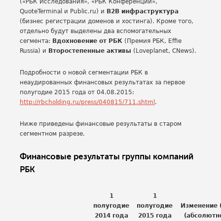
(«РБК Исследования», «РБК Конференции»,
QuoteTerminal и Public.ru) и
B2B инфраструктура
(бизнес регистрации доменов и хостинга). Кроме того,
отдельно будут
выделены два вспомогательных
сегмента:
Вдохновение от РБК
(Премия РБК, Effie
Russia) и
Второстепенные активы
(Loveplanet, CNews).
Подробности о новой сегментации РБК в
неаудированных финансовых результатах за первое
полугодие 2015 года от 04.08.2015:
http://rbcholding.ru/press/040815/711.shtml
.
Ниже приведены финансовые результаты в старом
сегментном разрезе.
Финансовые результаты группы компаний
РБК
1
1
полугодие
полугодие
Изменение 
2014 года
2015 года
(абсолютн