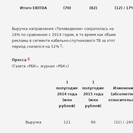
Итого EBITDA
(70)
(82)
(12) / 17
Выручка направления «Телевидение» сократилась на
16% по сравнению с 2014 годом, в то время как объем
рекламы в сегменте кабельно-спутникового ТВ за этот
5
период снизился на 52%
.
6
Пресса
(Газета «РБК», журнал «РБК»)
1
1
полугодие
полугодие
Изменени
2014 года
2015 года
(абсолютн
(млн
(млн
относитель
рублей)
рублей)
Выручка
121
90
(31) / -26