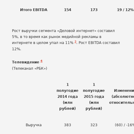
Итого EBITDA
154
173
19 / 12%
Рост выручки сегмента «Деловой интернет» составил
5%, в то время как рынок медийной рекламы в
3
интернете в целом упал на 11%
. Рост EBITDA составил
12%.
4
Телевидение
(Телеканал «РБК»)
1
1
полугодие
полугодие
Изменени
2014 года
2015 года
(абсолютн
(млн
(млн
относитель
рублей)
рублей)
Выручка
383
323
(60) / -16