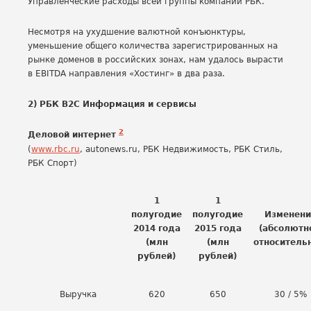
Управленческие расходы всей группы компаний РБК.
Несмотря на ухудшение валютной конъюнктуры,
уменьшение общего количества зарегистрированных на
рынке доменов в российских зонах, нам удалось вырасти
в EBITDA направления «Хостинг» в два раза.
2) РБК B2C Информация и сервисы
2
Деловой интернет
(
www.rbc.ru
, autonews.ru, РБК Недвижимость, РБК Стиль,
РБК Спорт)
1
1
полугодие
полугодие
Изменени
2014 года
2015 года
(абсолютн
(млн
(млн
относитель
рублей)
рублей)
Выручка
620
650
30 / 5%