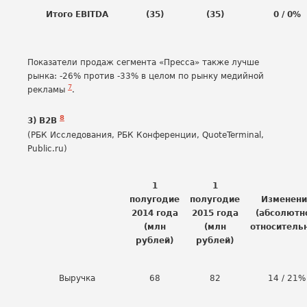
Итого EBITDA
(35)
(35)
0 / 0%
Показатели продаж сегмента «Пресса» также лучше
рынка: -26% против -33% в целом по рынку медийной
7
рекламы
.
8
3) B2B
(РБК Исследования, РБК Конференции, QuoteTerminal,
Public.ru)
1
1
полугодие
полугодие
Изменени
2014 года
2015 года
(абсолютн
(млн
(млн
относитель
рублей)
рублей)
Выручка
68
82
14 / 21%