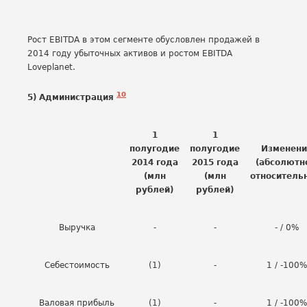
Рост EBITDA в этом сегменте обусловлен продажей в
2014 году убыточных активов и ростом EBITDA
Loveplanet.
10
5) Администрация
1
1
полугодие
полугодие
Изменени
2014 года
2015 года
(абсолютн
(млн
(млн
относитель
рублей)
рублей)
Выручка
-
-
- / 0%
Себестоимость
(1)
-
1 / -100%
Валовая прибыль
(1)
-
1 / -100%