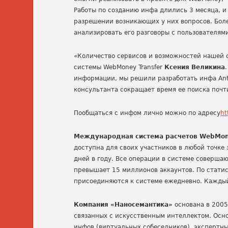
Работы по созданию инфа длились 3 месяца, и
разрешении возникающих у них вопросов. Боле
анализировать его разговоры с пользователям
«Количество сервисов и возможностей нашей с
системы WebMoney Transfer
Ксения Великина
информации, мы решили разработать инфа Ant,
консультанта сокращает время ее поиска почти
Пообщаться с инфом лично можно по адресу
ht
Международная система расчетов WebMone
доступна для своих участников в любой точке
дней в году. Все операции в системе соверша
превышает 15 миллионов аккаунтов. По статис
присоединяются к системе ежедневно. Каждый
Компания «Наносемантика»
основана в 2005
связанных с искусственным интеллектом. Осн
инфов (виртуальных собеседников), экспертны