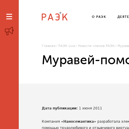
О РАЭК
ДЕЯТ
Главная
РАЭК Live
Новости членов РАЭК
Мурав
Муравей-пом
Дата публикации:
1 июня 2011
Компания
«Наносемантика»
разработала эле
помощью трудолюбивого и отзывчивого виртуа