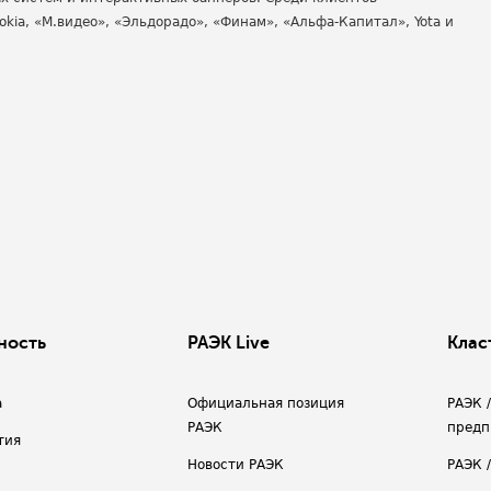
kia, «М.видео», «Эльдорадо», «Финам», «Альфа-Капитал», Yota и
ность
РАЭК Live
Клас
а
Официальная позиция
РАЭК 
РАЭК
предп
тия
Новости РАЭК
РАЭК 