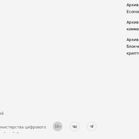
Архив:
Econ
Архив
комме
Архив
блокч
крипт
ий
инистерства цифрового
ссийской Федерации