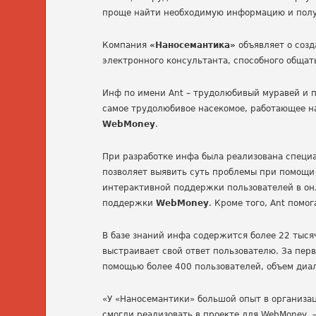
проще найти необходимую информацию и полу
Компания
«Наносемантика»
объявляет о созд
электронного консультанта, способного общат
Инф по имени Ant – трудолюбивый муравей и по
самое трудолюбивое насекомое, работающее на
WebMoney
.
При разработке инфа была реализована специа
позволяет выявить суть проблемы при помощи
интерактивной поддержки пользователей в он
поддержки
WebMoney
. Кроме того, Ant пом
В базе знаний инфа содержится более 22 тыся
выстраивает свой ответ пользователю. За пер
помощью более 400 пользователей, объем диал
«У «Наносемантики» большой опыт в организа
смогли реализовать в проекте для WebMoney,