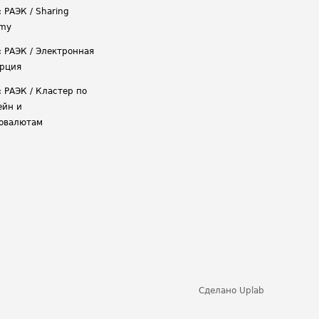
 РАЭК / Sharing
omy
: РАЭК / Электронная
рция
: РАЭК / Кластер по
ейн и
овалютам
Сделано
Uplab