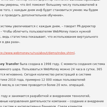
 мы уверены, что Ant поможет большому числу пользователей в
е того, с каждым днем инф будет становиться умнее: мы будем
и и проводить дополнительное обучение».
истемы увеличивается с каждым днем, – говорит PR-директор
. – Чтобы облегчить пользователям WebMoney поиск нужной
 ведь статистика показывает, что использование виртуального
 в два раза».
tp://www.webmoney.
ru/rus/about/demo/index.shtml
.
y Transfer
была создана в 1998 году. С момента создания система
 земного шара. Пользоваться WebMoney можно 24 часа в сутки, 365
ются мгновенно. Сегодня количество регистраций в системе
тике 2010 года, примерно 12 000 новых пользователей
 месяц в системе проводится более 20 млн. операций.
 году и занимается разработкой и внедрением технологий,
овные направления деятельности компании – создание и внедрение
х систем и интерактивных баннеров. Среди клиентов