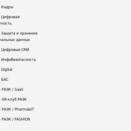
/ Кадры
/ Цифровая
тность
/ Защита и хранение
нальных данных
/ Цифровые СМИ
/ Инфобезопасность
 Digital
/ БАС
: РАЭК / SaaS
: GR-клуб РАЭК
: РАЭК / Pharma&IT
: РАЭК / FASHION