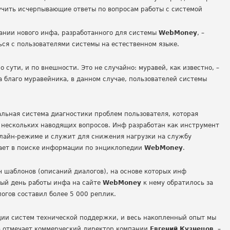
чить исчерпывающие ответы по вопросам работы с системой
ании нового инфа, разработанного для системы
WebMoney
, –
ься с пользователями системы на естественном языке.
 сути, и по внешности. Это не случайно: муравей, как известно, –
 благо муравейника, в данном случае, пользователей системы
льная система диагностики проблем пользователя, которая
 нескольких наводящих вопросов. Инф разработан как инструмент
лайн-режиме и служит для снижения нагрузки на службу
огает в поиске информации по энциклопедии
WebMoney
.
ч шаблонов (описаний диалогов), на основе которых инф
вый день работы инфа на сайте
WebMoney
к нему обратилось за
огов составил более 5 000 реплик.
ции систем технической поддержки, и весь накопленный опыт мы
 – отмечает коммерческий директор компании
Евгений Кузнецов
. –