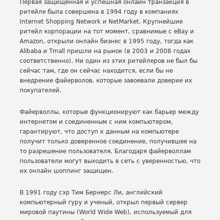
Первая защищенная и успешная онлайн транзакция в
ритейле была совершена в 1994 году в компаниях
Internet Shopping Network и NetMarket. Крупнейшие
ритейл корпорации на тот момент, сравнимые с eBay и
Amazon, открыли онлайн бизнес в 1995 году, тогда как
Alibaba и Tmall пришли на рынок (в 2003 и 2008 годах
соответственно). Ни один из этих ритейлеров не был бы
сейчас там, где он сейчас находится, если бы не
внедрение файерволов, которые завоевали доверие их
покупателей.
Файерволлы, которые функционируют как барьер между
интернетом и соединенным с ним компьютером,
гарантируют, что доступ к данным на компьютере
получит только доверенное соединение, получившее на
то разрешение пользователя. Благодаря файерволлам
пользователи могут выходить в сеть с уверенностью, что
их онлайн шоппинг защищен.
В 1991 году сэр Тим Бернерс Ли, английский
компьютерный гуру и ученый, открыл первый сервер
мировой паутины (World Wide Web), используемый для