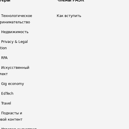
теры
Члены РАЭК
/ Технологическое
Как вступить
ринимательство
/ Недвижимость
 Privacy & Legal
tion
 RPA
/ Искусственный
лект
/ Gig economy
/ EdTech
 Travel
/ Подкасты и
вой контент