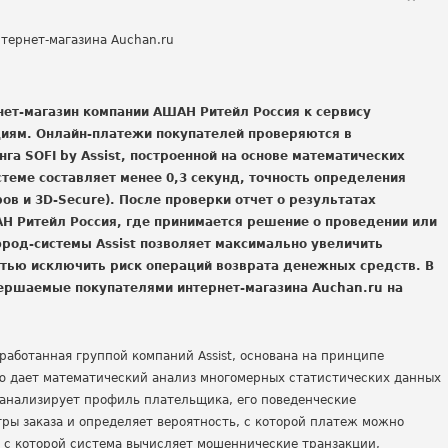
нет-магазин компании АШАН Ритейл Россия к сервису
иям. Онлайн-платежи покупателей проверяются в
а SOFI by Assist, построенной на основе математических
теме составляет менее 0,3 секунд, точность определения
ов и 3D-Secure). После проверки отчет о результатах
Н Ритейл Россия, где принимается решение о проведении или
род-системы Assist позволяет максимально увеличить
тью исключить риск операций возврата денежных средств. В
ершаемые покупателями интернет-магазина Auchan.ru на
разработанная группой компаний Assist, основана на принципе
ю дает математический анализ многомерных статистических данных
 анализирует профиль плательщика, его поведенческие
ры заказа и определяет вероятность, с которой платеж можно
, с которой система вычисляет мошеннические транзакции,