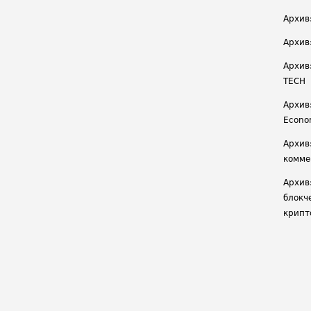
Архив
Архив
Архив
TECH
Архив:
Econ
Архив
комме
Архив
блокч
крипт