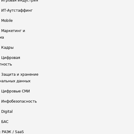
/ Игровая индустрия
/ ИТ-Аутстаффинг
 Mobile
/ Маркетинг и
ма
/ Кадры
/ Цифровая
тность
/ Защита и хранение
нальных данных
/ Цифровые СМИ
/ Инфобезопасность
 Digital
/ БАС
: РАЭК / SaaS