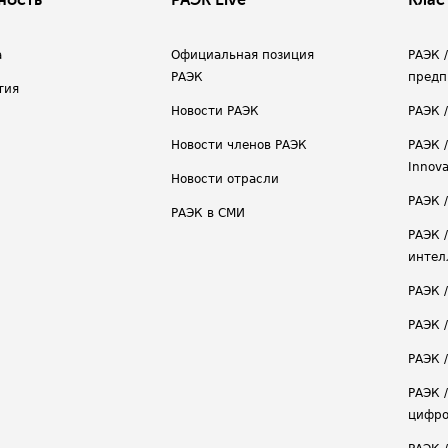
ность
РАЭК Live
Клас
а
Официальная позиция
РАЭК 
РАЭК
предп
тия
Новости РАЭК
РАЭК 
Новости членов РАЭК
РАЭК /
Innova
Новости отрасли
РАЭК /
РАЭК в СМИ
РАЭК 
интел
РАЭК 
РАЭК 
РАЭК /
РАЭК 
цифро