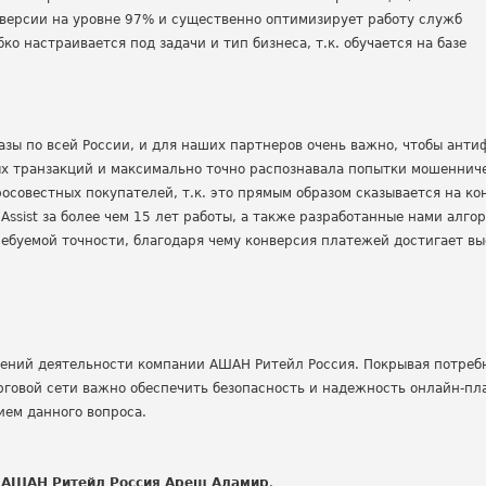
нверсии на уровне 97% и существенно оптимизирует работу служб
о настраивается под задачи и тип бизнеса, т.к. обучается на базе
азы по всей России, и для наших партнеров очень важно, чтобы ант
х транзакций и максимально точно распознавала попытки мошеннич
осовестных покупателей, т.к. это прямым образом сказывается на ко
ssist за более чем 15 лет работы, а также разработанные нами алго
ребуемой точности, благодаря чему конверсия платежей достигает вы
лений деятельности компании АШАН Ритейл Россия. Покрывая потребн
говой сети важно обеспечить безопасность и надежность онлайн-пл
ием данного вопроса.
и АШАН Ритейл Россия Ареш Аламир
.