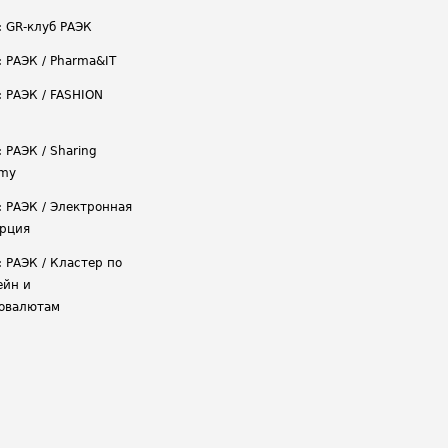
: GR-клуб РАЭК
: РАЭК / Pharma&IT
: РАЭК / FASHION
 РАЭК / Sharing
omy
: РАЭК / Электронная
рция
: РАЭК / Кластер по
ейн и
овалютам