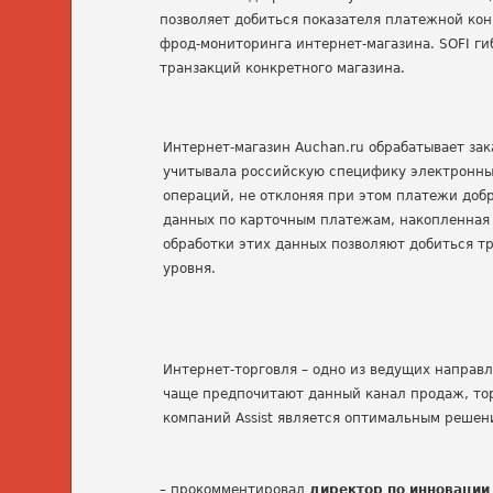
позволяет добиться показателя платежной ко
фрод-мониторинга интернет-магазина. SOFI гибк
транзакций конкретного магазина.
Интернет-магазин Auchan.ru обрабатывает зак
учитывала российскую специфику электронны
операций, не отклоняя при этом платежи добр
данных по карточным платежам, накопленная A
обработки этих данных позволяют добиться т
уровня.
Интернет-торговля – одно из ведущих направ
чаще предпочитают данный канал продаж, тор
компаний Assist является оптимальным решен
– прокомментировал
директор по инноваци