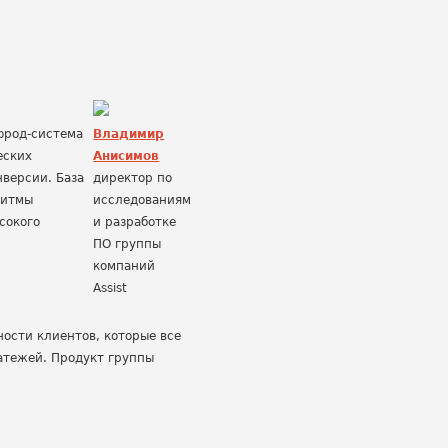
ифрод-система
Владимир
еских
Анисимов
нверсии. База
директор по
ритмы
исследованиям
сокого
и разработке
ПО группы
компаний
Assist
ости клиентов, которые все
атежей. Продукт группы