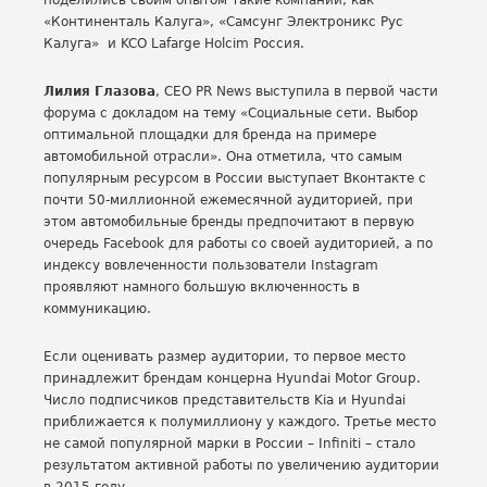
поделились своим опытом такие компании, как
«Континенталь Калуга», «Самсунг Электроникс Рус
Калуга» и KCO Lafarge Holcim Россия.
Лилия Глазова
, CEO PR News выступила в первой части
форума с докладом на тему «Социальные сети. Выбор
оптимальной площадки для бренда на примере
автомобильной отрасли». Она отметила, что самым
популярным ресурсом в России выступает Вконтакте с
почти 50-миллионной ежемесячной аудиторией, при
этом автомобильные бренды предпочитают в первую
очередь Facebook для работы со своей аудиторией, а по
индексу вовлеченности пользователи Instagram
проявляют намного большую включенность в
коммуникацию.
Если оценивать размер аудитории, то первое место
принадлежит брендам концерна Hyundai Motor Group.
Число подписчиков представительств Kia и Hyundai
приближается к полумиллиону у каждого. Третье место
не самой популярной марки в России – Infiniti – стало
результатом активной работы по увеличению аудитории