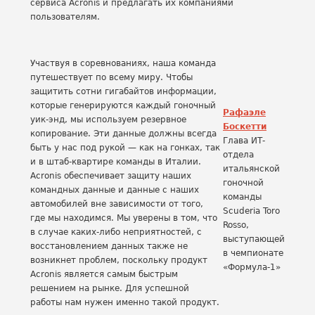
сервиса Acronis и предлагать их компаниями
пользователям.
Участвуя в соревнованиях, наша команда
путешествует по всему миру. Чтобы
защитить сотни гигабайтов информации,
которые генерируются каждый гоночный
Рафаэле
уик-энд, мы используем резервное
Боскетти
копирование. Эти данные должны всегда
Глава ИТ-
быть у нас под рукой — как на гонках, так
отдела
и в штаб-квартире команды в Италии.
итальянской
Acronis обеспечивает защиту наших
гоночной
командных данные и данные с наших
команды
автомобилей вне зависимости от того,
Scuderia Toro
где мы находимся. Мы уверены в том, что
Rosso,
в случае каких-либо неприятностей, с
выступающей
восстановлением данных также не
в чемпионате
возникнет проблем, поскольку продукт
«Формула-1»
Acronis является самым быстрым
решением на рынке. Для успешной
работы нам нужен именно такой продукт.