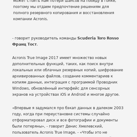
может стоить нам потери шансов на победу в гонке,
поэтому мы отдаем предпочтение решениям для
полного резервного копирования и восстановления
компании Acronis.
- говорит руководитель команды
Scuderia Toro Rosso
Франц Тост
.
Acronis True Image 2017 имеет множество новых
дополнительных функций, таких, как поиск внутри
локальных или облачных резервных копий, шифрование
архивированных файлов, создание комментариев к
копиям данных, интеграция с программой Проводник
Windows, обновлённый интерфейс для сенсорных
экранов на устройствах iOS и Android и многое другое.
«Впервые я задумался про бэкап данных в далеком 2003
году, когда при переустановке системы случайно
отформатировал диск и все фотографии и документы
были потеряны», - говорит Денис Хмелевский,
пользователь Acronis True Image. - «Чтобы это не