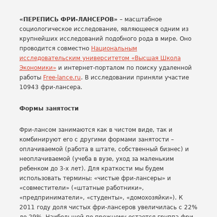
«ПЕРЕПИСЬ ФРИ-ЛАНСЕРОВ»
– масштабное
социологическое исследование, являющееся одним из
крупнейших исследований подобного рода в мире. Оно
проводится совместно
Национальным
исследовательским университетом «Высшая Школа
Экономики»
и интернет-порталом по поиску удаленной
работы
Free-lance.ru
. В исследовании приняли участие
10943 фри-лансера.
Формы занятости
Фри-лансом занимаются как в чистом виде, так и
комбинируют его с другими формами занятости –
оплачиваемой (работа в штате, собственный бизнес) и
неоплачиваемой (учеба в вузе, уход за маленьким
ребенком до 3-х лет). Для краткости мы будем
использовать термины: «чистые фри-лансеры» и
«совместители» («штатные работники»,
«предприниматели», «студенты», «домохозяйки»). К
2011 году доля чистых фри-лансеров увеличилась с 22%