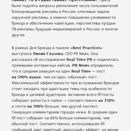
саммит
,
ТВ и Радио саммит
,
Пресс-саммит
. Здесь
были подняты вопросы увеличения числа пользователей
блокировщиков рекламы в России; ключевые задачи
наружной рекламы, а именно повышение узнаваемости
бренда и обеспечение навигации; перспективы продаж
ТВ-рекламы; будущее медиазмерений в России; и многое
другое.
В рамках Дня Бренда в панели
«Best Practices»
выступила
Лилия Глазова
, CEO PR News. Она
рассказала об исследовании
Real Time PR
и поделилась
примерами интересных кейсов.
PR News
определила,
что в среднем реакция на один
Real Time
— пост
на 590% выше
, чем на один «обычный» пост.
Максимальной эффективности при встраивании брендов
стоит ожидать при адаптации темы под особенности
бренда и целевой аудитории. Активнее всего RT-посты
собирают репосты и лайки — соответственно
на 750%
и почти
на 700%
больше, чем другой контент.
Генерация комментариев гораздо ниже. В среднем один
RT-пост собирает на 86% больше комментариев, чем
обычный пост. Соответственно, использование RT-
сообщений дает заметный «вирусный» эффект, но менее