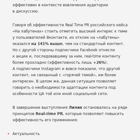
эффективен в контексте вовлечения аудитории
в дискуссию.
Говоря об эффективности Real Time PR российского кейса
«На лабутенах» стоить отметить высокий интерес к теме
у пользователей Вконтакте, их отклик на «лабутены»
оказался
на 141% выше
, чем на стандартный контент.
Но с другой стороны подписчики Facebook отнесли
к акции и, последовавшему за ним, real-time контенту
более прохладно (эффективность лишь
+26%
).
А подписчики Instagram и вовсе показали, что другой
контент, не связанный с «горячей темой», им более
интересен. В целом же, данная ситуация позволяет
говорить о необходимости адаптации контента под
особенности ЦА той или иной социальной сети.
В завершении выступления
Лилия
остановались на ряде
принципов
Real-time PR
, которые позволяют повысить
эффективность его применения:
Актуальность