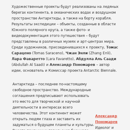
Художественные проекты будут реализованы на ледяных
берегах континента, в океанических водах и воздушном
пространстве Антарктиды, а также на борту корабля.
Результаты экспедиции – объекты, созданные в области
Южного полярного круга, а также фото- и
видеодокументация этого путешествия – будут
представлены в различных музеях и арт-центрах мира.
Среди художников, присоединившихся к проекту,
Томас
Сарацено
(Tomas Saraceno),
Чжан Энли
(Zhang Enli),
Лара Фаваретто
(Lara Favaretto),
Абдулла Аль Саади
(Abdullah Al Saadi) и
Александр Пономарев
– автор
идеи, основатель и Комиссар проекта Antarctic Biennale.
Антарктида – последнее по-настоящему
свободное пространство. Международные
соглашения предписывают использовать
это место для творческой и научной
деятельности в интересах всего
человечества. Этот континент может
Александр
открыть людям глаза и заставить их
Пономарев
задуматься о будущем планеты и культуры.
Идеолог и