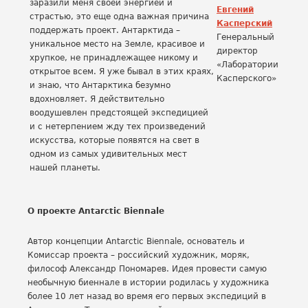
заразили меня своей энергией и
Евгений
страстью, это еще одна важная причина
Касперский
поддержать проект. Антарктида –
Генеральный
уникальное место на Земле, красивое и
директор
хрупкое, не принадлежащее никому и
«Лаборатории
открытое всем. Я уже бывал в этих краях,
Касперского»
и знаю, что Антарктика безумно
вдохновляет. Я действительно
воодушевлен предстоящей экспедицией
и с нетерпением жду тех произведений
искусства, которые появятся на свет в
одном из самых удивительных мест
нашей планеты.
О проекте Antarctic Biennale
Автор концепции Antarctic Biennale, основатель и
Комиссар проекта – российский художник, моряк,
философ Александр Пономарев. Идея провести самую
необычную биеннале в истории родилась у художника
более 10 лет назад во время его первых экспедиций в