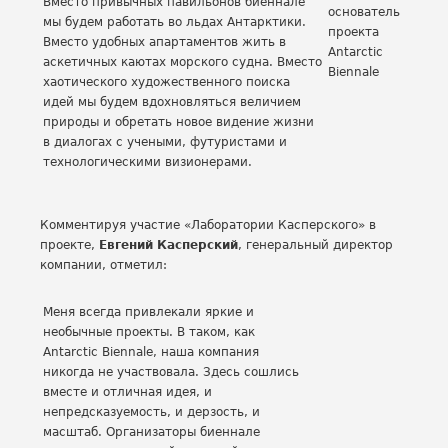
Вместо привычных павильонов биеннале
основатель
мы будем работать во льдах Антарктики.
проекта
Вместо удобных апартаментов жить в
Antarctic
аскетичных каютах морского судна. Вместо
Biennale
хаотического художественного поиска
идей мы будем вдохновляться величием
природы и обретать новое видение жизни
в диалогах с учеными, футуристами и
технологическими визионерами.
Комментируя участие «Лаборатории Касперского» в
проекте,
Евгений Касперский
, генеральный директор
компании, отметил:
Меня всегда привлекали яркие и
необычные проекты. В таком, как
Antarctic Biennale, наша компания
никогда не участвовала. Здесь сошлись
вместе и отличная идея, и
непредсказуемость, и дерзость, и
масштаб. Организаторы биеннале