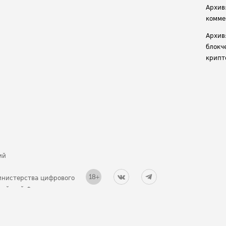
Архив
комме
Архив
блокч
крипт
ий
инистерства цифрового
ссийской Федерации