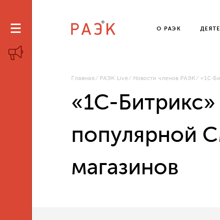
О РАЭК
ДЕЯТ
Главная
РАЭК Live
Новости членов РАЭК
«1С-Би
«1С-Битрикс»
популярной C
магазинов