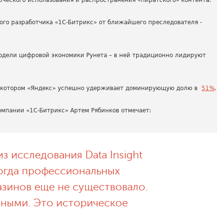
ческого использования и распространения «пиратского» контента.
ого разработчика «1C-Битрикс» от ближайшего преследователя -
модели цифровой экономики Рунета – в ней традиционно лидируют
на котором «Яндекс» успешно удерживает доминирующую долю в
51%
.
омпании «1С-Битрикс» Артем Рябинков отмечает:
з исследования Data Insight
Тогда профессиональных
азинов еще не существовало.
ными. Это историческое