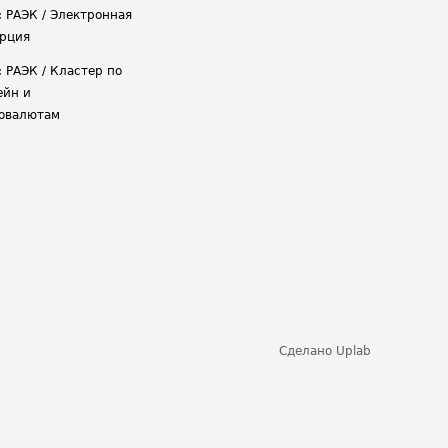
: РАЭК / Электронная
рция
: РАЭК / Кластер по
ейн и
овалютам
Сделано
Uplab