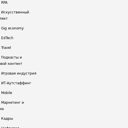
 RPA
/ Искусственный
лект
/ Gig economy
/ EdTech
 Travel
/ Подкасты и
вой контент
/ Игровая индустрия
/ ИТ-Аутстаффинг
 Mobile
/ Маркетинг и
ма
/ Кадры