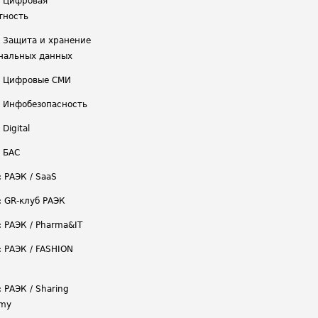
/ Цифровая
тность
/ Защита и хранение
нальных данных
/ Цифровые СМИ
/ Инфобезопасность
 Digital
/ БАС
: РАЭК / SaaS
: GR-клуб РАЭК
: РАЭК / Pharma&IT
: РАЭК / FASHION
 РАЭК / Sharing
omy