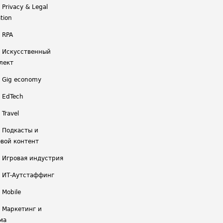
 Privacy & Legal
tion
 RPA
/ Искусственный
лект
/ Gig economy
/ EdTech
 Travel
/ Подкасты и
вой контент
/ Игровая индустрия
/ ИТ-Аутстаффинг
 Mobile
/ Маркетинг и
ма