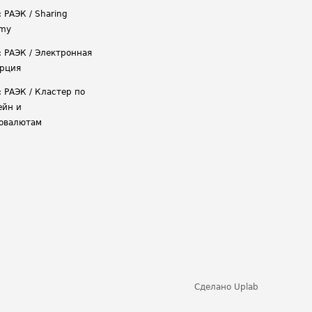
 РАЭК / Sharing
omy
: РАЭК / Электронная
рция
: РАЭК / Кластер по
ейн и
овалютам
Сделано
Uplab