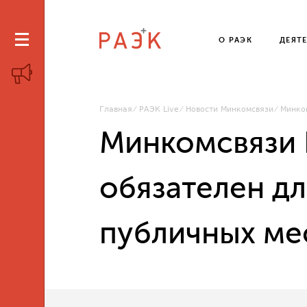
О РАЭК
ДЕЯТ
Главная
РАЭК Live
Новости Минкомсвязи
Минком
Минкомсвязи 
обязателен дл
публичных ме