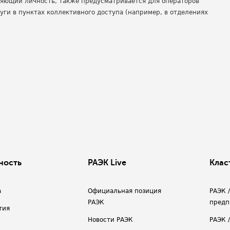
ряющий личность, также предусматривается для операторов
уги в пунктах коллективного доступа (например, в отделениях
ность
РАЭК Live
Клас
а
Официальная позиция
РАЭК 
РАЭК
предп
тия
Новости РАЭК
РАЭК 