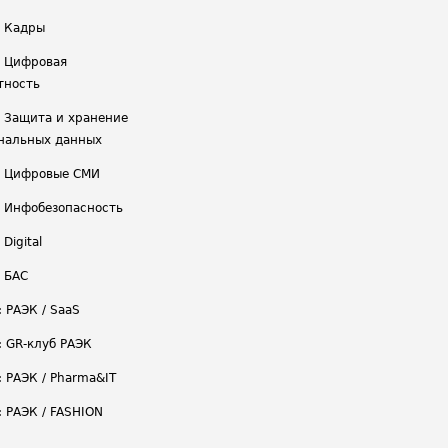
/ Кадры
/ Цифровая
тность
/ Защита и хранение
нальных данных
/ Цифровые СМИ
/ Инфобезопасность
 Digital
/ БАС
: РАЭК / SaaS
: GR-клуб РАЭК
: РАЭК / Pharma&IT
: РАЭК / FASHION