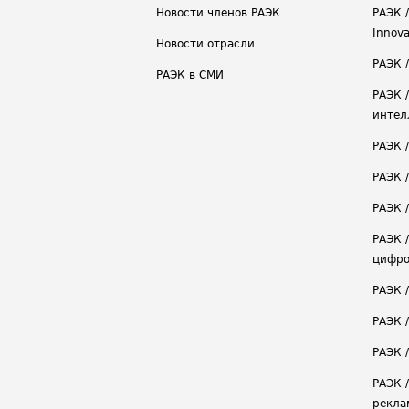
Новости членов РАЭК
РАЭК /
Innova
Новости отрасли
РАЭК /
РАЭК в СМИ
РАЭК 
интел
РАЭК 
РАЭК 
РАЭК /
РАЭК 
цифро
РАЭК 
РАЭК 
РАЭК /
РАЭК 
рекла