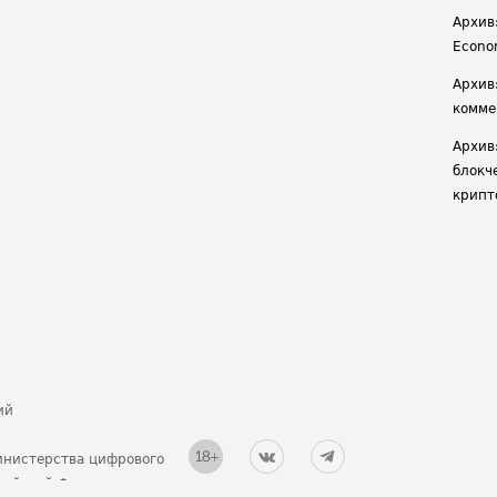
Архив:
Econ
Архив
комме
Архив
блокч
крипт
ий
инистерства цифрового
ссийской Федерации