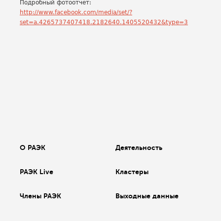
Подробный фотоотчет:
http://www.facebook.com/media/set/?
set=a.4265737407418.2182640.1405520432&type=3
О РАЭК
Деятельность
РАЭК Live
Кластеры
Члены РАЭК
Выходные данные