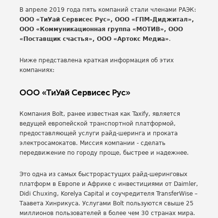
В апреле 2019 года пять компаний стали членами РАЭК:
ООО «ТиУай Сервисес Рус», ООО «ГПМ-Диджитал»,
ООО «Коммуникационная группа «МОТИВ», ООО
«Поставщик счастья», ООО «Артокс Медиа»
.
Ниже представлена краткая информация об этих
компаниях:
ООО «ТиУай Сервисес Рус»
Компания Bolt, ранее известная как Taxify, является
ведущей европейской транспортной платформой,
предоставляющей услуги райд-шеринга и проката
электросамокатов. Миссия компании - сделать
передвижение по городу проще, быстрее и надежнее.
Это одна из самых быстрорастущих райд-шеринговых
платформ в Европе и Африке с инвестициями от Daimler,
Didi Chuxing, Korelya Capital и соучредителя TransferWise –
Таавета Хинрикуса. Услугами Bolt пользуются свыше 25
миллионов пользователей в более чем 30 странах мира.