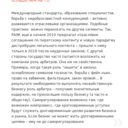
больше чем на ТВ.
Международные стандарты, образование специалистов,
борьба с недобросовестной конкуренцией – активно
развивается отраслевыми организациями. Подобные
практики можно переносить на другие сегменты. Так,
РАЭК еще в начале 2010 предлагал отраслевое
соглашение по пиратскому контенту и новую парадигму
дистрибуции легального контента – пришли к нему
только в 2019 после неудачных законов. С другой
стороны государство часто пытается возложить на
компании роль арбитров. Она им не свойственна.
Примеры, когда такая роль “зашита” в законы:
оскорбление символов госвласти, борьба с фейк ньюс,
право на забвение, фильтрация, закон яровой... В
результате необходимости выполнять несвойственную
бизнесу роль арбитра – получаем значительные
издержки, не приносящие пользу бизнесу (а часто и
обществу). Саморегулирование возможно там, где
возможен компромисс, где кратковременные уступки
будут служить долговременным целям развития бизнеса
и рынка. Если бизнес не может жить долговременными
целями – ему не до саморегулирования.