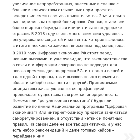
увеличение непроработанных, внесенных в спешке с
большим количеством отсылочных норм проектов
вследствие смены состава правительства. Значительно
расширились категорий блокировок. Однако, стали все
более широко обсуждаться инициативы по поддержке
отрасли. В 2018 году очень много внимания уделялось
регулированию соцсетей и контента, которое вылилось
в итоге в несколько законов, внесенных под конец года.
В 2019 году Цифровая экономика РФ стоит перед
новыми вызовами, и уже очевидно, что законодательство
о связи и информации совершенно не подходит для
нового времени, для внедрения 5G, интернета вещей и
тд. с одной стороны, так и вызовов нового времени в
области кибербезопасности с другой. Принимаемые
инициативы зачастую являются профанацией,
продолжает существовать огромная инерционность.
Поможет ли “регуляторная гильотина”? Будет ли
развитие по линии Национальной программы “Цифровая
экономика”? Или интернет-бизнесу придется заниматься
саморегулированием, в отсутствии четких и понятных
правил. На самом деле не все так драматично, и у нас
есть набор рекомендаций и даже готовых кейсов –
перейдем к ним.