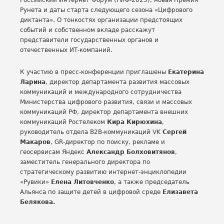
Российский Интернет Форум (РИФ-2025), новая Премия
Рунета и даты старта следующего сезона «Цифрового
диктанта». О тонкостях организации предстоящих
событий и собственном вкладе расскажут
представители государственных органов и
отечественных ИТ-компаний.
К участию в пресс-конференции приглашены
Екатерина
Ларина
, директор департамента развития массовых
коммуникаций и международного сотрудничества
Министерства цифрового развития, связи и массовых
коммуникаций РФ, директор департамента внешних
коммуникаций Ростелеком
Кира Кирюхина
,
руководитель отдела B2B-коммуникаций VK
Сергей
Макаров
, GR-директор по поиску, рекламе и
геосервисам Яндекс
Александр Болховитянов
,
заместитель генерального директора по
стратегическому развитию интернет-энциклопедии
«Рувики»
Елена Литовченко
, а также председатель
Альянса по защите детей в цифровой среде
Елизавета
Белякова.