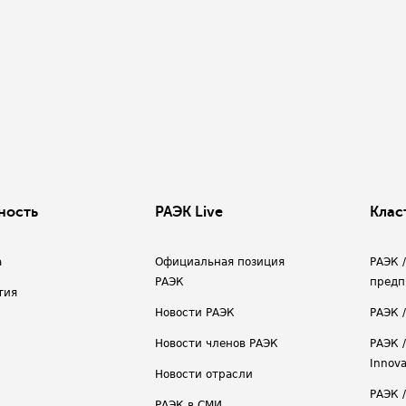
ность
РАЭК Live
Клас
а
Официальная позиция
РАЭК 
РАЭК
предп
тия
Новости РАЭК
РАЭК 
Новости членов РАЭК
РАЭК /
Innova
Новости отрасли
РАЭК /
РАЭК в СМИ