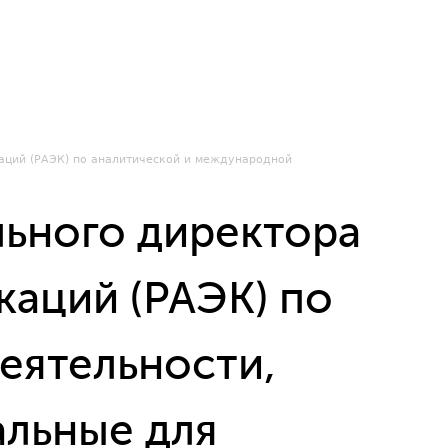
аций (РАЭК) по аналитической и международной
льного директора
аций (РАЭК) по
еятельности,
альные для