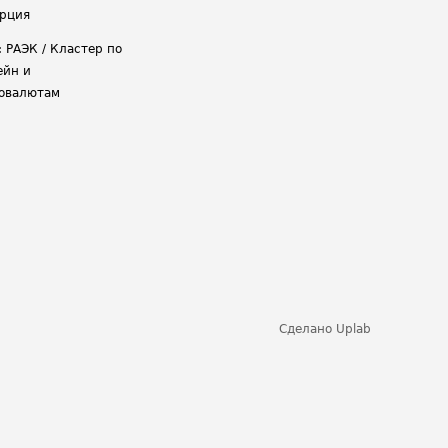
рция
: РАЭК / Кластер по
ейн и
овалютам
Сделано
Uplab