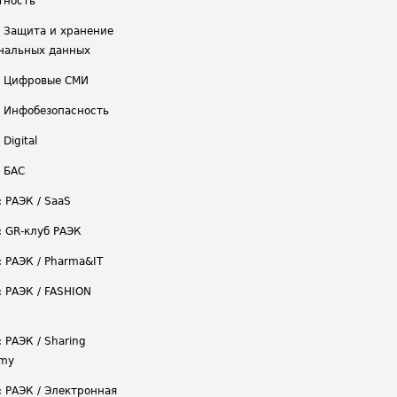
тность
/ Защита и хранение
нальных данных
/ Цифровые СМИ
/ Инфобезопасность
 Digital
/ БАС
: РАЭК / SaaS
: GR-клуб РАЭК
: РАЭК / Pharma&IT
: РАЭК / FASHION
 РАЭК / Sharing
omy
: РАЭК / Электронная