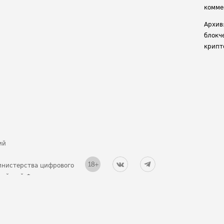
комме
Архив
блокч
крипт
ий
инистерства цифрового
ссийской Федерации