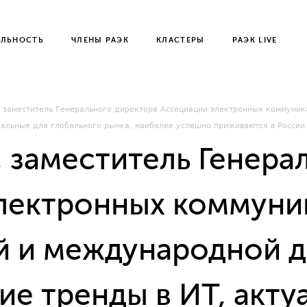
ЕЛЬНОСТЬ
ЧЛЕНЫ РАЭК
КЛАСТЕРЫ
РАЭК LIVE
 заместитель Генерального директора Ассоциации электронных коммуник
туальные для глобального рынка, наиболее успешно приживаются в России
 заместитель Генера
лектронных коммуник
й и международной д
кие тренды в ИТ, акту