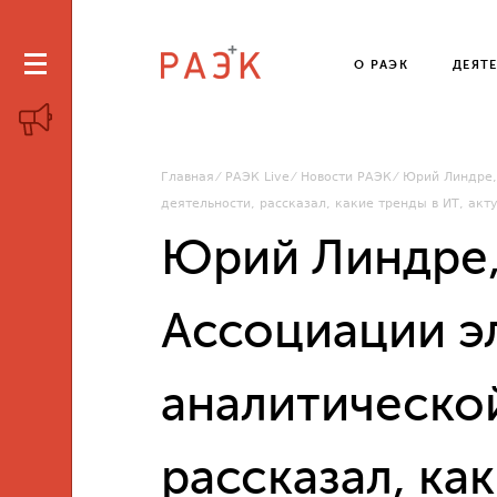
О РАЭК
ДЕЯТ
Главная
РАЭК Live
Новости РАЭК
Юрий Линдре,
деятельности, рассказал, какие тренды в ИТ, ак
Юрий Линдре,
Ассоциации э
аналитическо
рассказал, ка