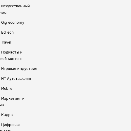
/ Искусственный
лект
/ Gig economy
/ EdTech
 Travel
/ Подкасты и
вой контент
/ Игровая индустрия
/ ИТ-Аутстаффинг
 Mobile
/ Маркетинг и
ма
/ Кадры
/ Цифровая