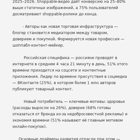
2025–2026. Shoppable-видео даёт конверсию на 25–80%
выше статичных изображений, а 75% пользователей
досматривают shoppable-ролики до конца.
- Авторы как новая торговая инфраструктура —
блогер становится медиатором между товаром,
доверием и покупкой. Формируется новая профессия —
шоппабл-контент-мейкер.
Российская специфика — россияне проводят в
интернете в среднем 4 часа 21 минуту в день, 51% этого
времени приходится на соцсети и контентные
приложения. Лидер по времени присутствия в соцмедиа
— ВКонтакте (25%), в котором более 1 млн авторов
публикуют товарный контент.
Новый потребитель — ключевые мотивы: здоровье
(расходы выросли на 26%), доверие (68% готовы
отказаться от бренда из-за недобросовестной рекламы) и
экономия времени (51% называют её главным мотивом
онлайн-покупок).
Основные драйверы развития отрасли при этом —