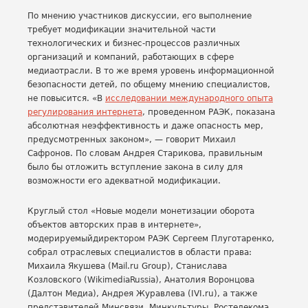
По мнению участников дискуссии, его выполнение
требует модификации значительной части
технологических и бизнес-процессов различных
организаций и компаний, работающих в сфере
медиаотрасли. В то же время уровень информационной
безопасности детей, по общему мнению специалистов,
не повысится. «В
исследовании международного опыта
регулирования интернета
, проведенном РАЭК, показана
абсолютная неэффективность и даже опасность мер,
предусмотренных законом», — говорит Михаил
Сафронов. По словам Андрея Старикова, правильным
было бы отложить вступление закона в силу для
возможности его адекватной модификации.
Круглый стол «Новые модели монетизации оборота
объектов авторских прав в интернете»,
модерируемыйдиректором РАЭК Сергеем Плуготаренко,
собрал отраслевых специалистов в области права:
Михаила Якушева (Mail.ru Group), Станислава
Козловского (WikimediaRussia), Анатолия Воронцова
(Далтон Медиа), Андрея Журавлева (IVI.ru), а также
представителей Минсвязи, Минкультуры, Ростелекома,