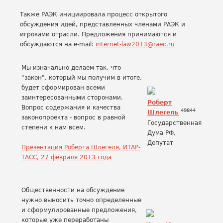
Также РАЭК инициировала процесс открытого
обсуждения идей, представленных членами РАЭК и
игроками отрасли. Предложения принимаются и
обсуждаются на e-mail:
internet-law2013@raec.ru
Мы изначально делаем так, что
"закон", который мы получим в итоге,
будет сформирован всеми
заинтересованными сторонами.
Роберт
Вопрос содержания и качества
49844
Шлегель
законопроекта - вопрос в равной
Государственная
степени к нам всем.
Дума РФ,
Депутат
Презентация Роберта Шлегеля, ИТАР-
ТАСС, 27 февраля 2013 года
Общественности на обсуждение
нужно выносить точно определенные
и сформулированные предложения,
которые уже переработаны