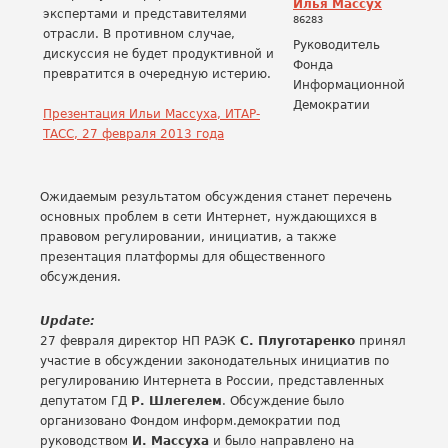
Илья Массух
экспертами и представителями
86283
отрасли. В противном случае,
Руководитель
дискуссия не будет продуктивной и
Фонда
превратится в очередную истерию.
Информационной
Демократии
Презентация Ильи Массуха, ИТАР-
ТАСС, 27 февраля 2013 года
Ожидаемым результатом обсуждения станет перечень
основных проблем в сети Интернет, нуждающихся в
правовом регулировании, инициатив, а также
презентация платформы для общественного
обсуждения.
Update:
27 февраля директор НП РАЭК
С. Плуготаренко
принял
участие в обсуждении законодательных инициатив по
регулированию Интернета в России, представленных
депутатом ГД
Р. Шлегелем
. Обсуждение было
организовано Фондом информ.демократии под
руководством
И. Массуха
и было направлено на