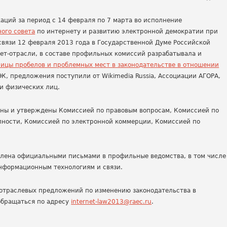
аций за период с 14 февраля по 7 марта во исполнение
ного совета
по интернету и развитию электронной демократии при
вязи 12 февраля 2013 года в Государственной Думе Российской
ет-отрасли, в составе профильных комиссий разрабатывала и
лицы пробелов и проблемных мест в законодательстве в отношении
ЭК, предложения поступили от Wikimedia Russia, Ассоциации АГОРА,
и физических лиц.
ны и утверждены Комиссией по правовым вопросам, Комиссией по
ности, Комиссией по электронной коммерции, Комиссией по
влена официальными письмами в профильные ведомства, в том числе
нформационным технологиям и связи.
 отраслевых предложений по изменению законодательства в
обращаться по адресу
internet-law2013@raec.ru
.