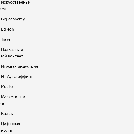
/ Искусственный
лект
/ Gig economy
/ EdTech
 Travel
/ Подкасты и
вой контент
/ Игровая индустрия
/ ИТ-Аутстаффинг
 Mobile
/ Маркетинг и
ма
/ Кадры
/ Цифровая
тность