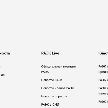
ность
РАЭК Live
Клас
а
Официальная позиция
РАЭК 
РАЭК
предп
тия
Новости РАЭК
РАЭК 
Новости членов РАЭК
РАЭК /
Innova
Новости отрасли
РАЭК /
РАЭК в СМИ