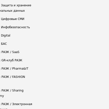
/ Защита и хранение
нальных данных
/ Цифровые СМИ
/ Инфобезопасность
 Digital
/ БАС
: РАЭК / SaaS
: GR-клуб РАЭК
: РАЭК / Pharma&IT
: РАЭК / FASHION
 РАЭК / Sharing
omy
: РАЭК / Электронная