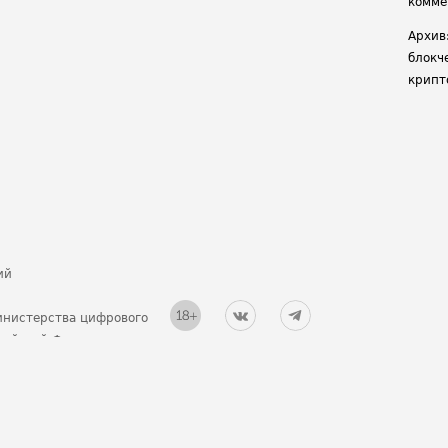
комме
Архив
блокч
крипт
ий
инистерства цифрового
ссийской Федерации