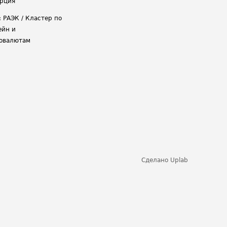
рция
: РАЭК / Кластер по
ейн и
овалютам
Сделано
Uplab