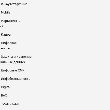
/ ИТ-Аутстаффинг
 Mobile
/ Маркетинг и
ма
/ Кадры
/ Цифровая
тность
/ Защита и хранение
нальных данных
/ Цифровые СМИ
/ Инфобезопасность
 Digital
/ БАС
: РАЭК / SaaS