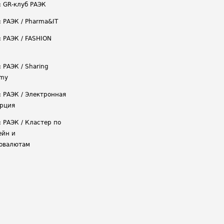
: GR-клуб РАЭК
: РАЭК / Pharma&IT
: РАЭК / FASHION
 РАЭК / Sharing
omy
: РАЭК / Электронная
рция
: РАЭК / Кластер по
ейн и
овалютам