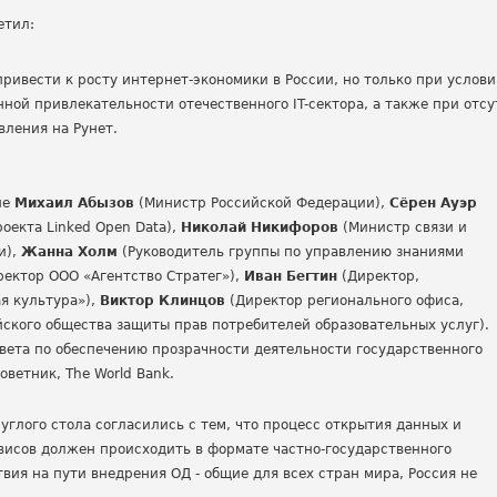
етил:
ривести к росту интернет-экономики в России, но только при услов
ной привлекательности отечественного IT-сектора, а также при отс
вления на Рунет.
ие
Михаил Абызов
(Министр Российской Федерации),
Сёрен Ауэр
оекта Linked Open Data),
Николай Никифоров
(Министр связи и
и),
Жанна Холм
(Руководитель группы по управлению знаниями
ектор ООО «Агентство Стратег»),
Иван Бегтин
(Директор,
 культура»),
Виктор Клинцов
(Директор регионального офиса,
ского общества защиты прав потребителей образовательных услуг).
овета по обеспечению прозрачности деятельности государственного
ветник, The World Bank.
углого стола согласились с тем, что процесс открытия данных и
рвисов должен происходить в формате частно-государственного
вия на пути внедрения ОД - общие для всех стран мира, Россия не