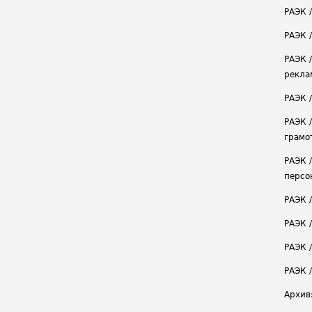
РАЭК 
РАЭК /
РАЭК 
рекла
РАЭК 
РАЭК 
грамо
РАЭК 
персо
РАЭК 
РАЭК 
РАЭК /
РАЭК 
Архив