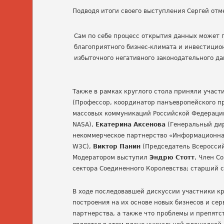
Подводя итоги своего выступления Сергей отм
Сам по себе процесс открытия данных может п
благоприятного бизнес-климата и инвестицион
избыточного негативного законодательного да
Также в рамках круглого стола приняли участ
(Профессор, координатор панъевропейского пр
массовых коммуникаций Российской Федераци
NASA),
Екатерина Аксенова
(Генеральный дир
некоммерческое партнерство «Информационная
W3C),
Виктор Панин
(Председатель Всероссий
Модератором выступил
Эндрю Стотт
, Член С
сектора Соединенного Королевства; старший со
В ходе последовавшей дискуссии участники кр
построения на их основе новых бизнесов и се
партнерства, а также что проблемы и препятст