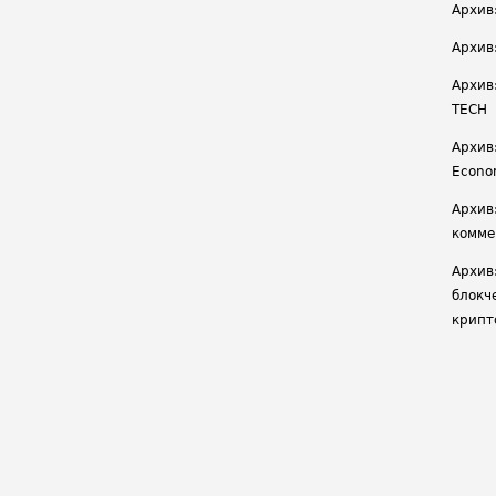
Архив
Архив
Архив
TECH
Архив:
Econ
Архив
комме
Архив
блокч
крипт