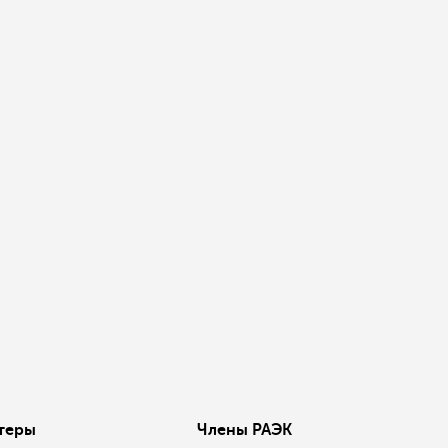
теры
Члены РАЭК