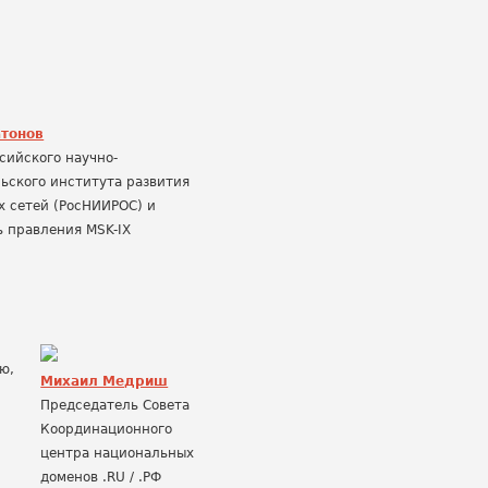
атонов
сийского научно-
ьского института развития
 сетей (РосНИИРОС) и
 правления MSK-IX
ю,
Михаил Медриш
Председатель Совета
Координационного
центра национальных
доменов .RU / .РФ