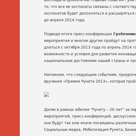
воссоздать хронологию главных событий Рунет
то, что все ее экспонаты связаны с соответс
экспонатов будет дополняться и расширяться 
до апреля 2014 года.
Подводя итоги пресс-конференции
Гребенник
мероприятия и многие другие пройдут на прот
длиться с октября 2013 года по апрель 2014 г
возможности и условия для развития инноваци
национальным достоянием нашей страны и пр
Напомним, что следующим событием, приуроче
вручения «Премии Рунета 2013», которая прой
Далее в рамках юбилея “Рунету – 20 лет” за 
мероприятий, пресс-конференций, дискуссионн
они будут так или иначе посвящены различным
Социальные медиа, Мобилизация Рунета, Бизнес