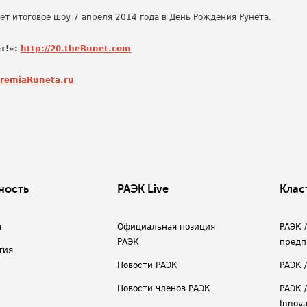
ет итоговое шоу 7 апреля 2014 года в День Рождения Рунета.
т!»:
http://20.theRunet.com
PremiaRuneta.ru
ность
РАЭК Live
Клас
а
Официальная позиция
РАЭК 
РАЭК
предп
тия
Новости РАЭК
РАЭК 
Новости членов РАЭК
РАЭК /
Innova