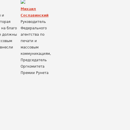
Михаил
ы и
Сеславинский
оторая
Руководитель
 на благо
Федерального
не должны
агентства по
ассовым
печати и
 внесли
массовым
коммуникациям,
Председатель
Оргкомитета
Премии Рунета