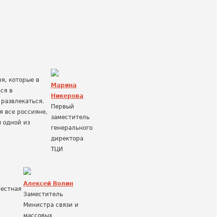
я, которые в
Марина
ся в
Никерова
 развлекаться.
Первый
я все россияне,
заместитель
 одной из
генерального
директора
ТЦИ
Алексей Волин
местная
Заместитель
Министра связи и
массовых