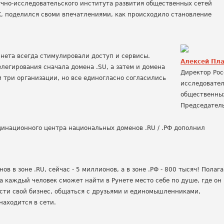
учно-исследовательского института развития общественных сетей
X, поделился своми впечатлениями, как происходило становление
рнета всегда стимулировали доступ и сервисы.
Алексей Пл
легирования сначала домена .SU, а затем и домена
Директор Рос
и три организации, но все единогласно согласились
исследовател
общественных
Председатель
динационного центра национальных доменов .RU / .РФ дополнил
в в зоне .RU, сейчас - 5 миллионов, а в зоне .РФ - 800 тысяч! Полага
а каждый человек сможет найти в Рунете место себе по душе, где он
ести свой бизнес, общаться с друзьями и единомышленниками,
находится в сети.