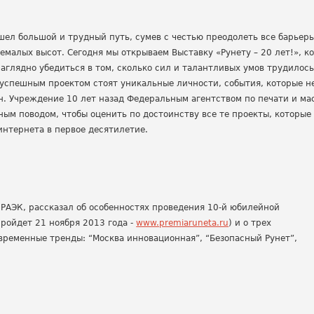
шел большой и трудный путь, сумев с честью преодолеть все барьер
немалых высот. Сегодня мы открываем Выставку «Рунету – 20 лет!», к
глядно убедиться в том, сколько сил и талантливых умов трудилось
 успешным проектом стоят уникальные личности, события, которые 
ан. Учреждение 10 лет назад Федеральным агентством по печати и м
ым поводом, чтобы оценить по достоинству все те проекты, которые
интернета в первое десятилетие.
 РАЭК, рассказал об особенностях проведения 10-й юбилейной
ройдет 21 ноября 2013 года -
www.premiaruneta.ru
) и о трех
временные тренды: “Москва инновационная”, “Безопасный Рунет”,