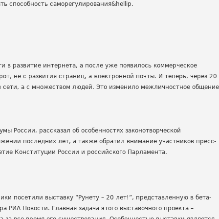
ать способность саморегулирования&hellip.
ги в развитие интернета, а после уже появилось коммерческое
от, не с развития страниц, а электронной почты. И теперь, через 20
в сети, а с множеством людей. Это изменило межличностное общение
умы России, рассказал об особенностях законотворческой
жении последних лет, а также обратил внимание участников пресс-
летие Конституции России и российского Парламента.
ки посетили выставку “Рунету – 20 лет!”, представленную в бета-
а РИА Новости. Главная задача этого выставочного проекта –