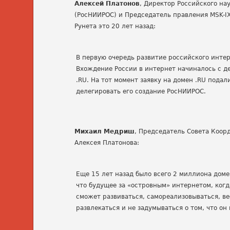
Алексей Платонов
, Директор Российского на
(РосНИИРОС) и Председатель правления MSK-I
Рунета это 20 лет назад:
В первую очередь развитие российского инте
Вхождение России в интернет начиналось с де
.RU. На тот момент заявку на домен .RU подал
делегировать его создание РосНИИРОС.
Михаил Медриш
, Председатель Совета Коор
Алексея Платонова:
Еще 15 лет назад было всего 2 миллиона домено
что будущее за «островным» интернетом, когд
сможет развиваться, самореализовываться, в
развлекаться и не задумываться о том, что он 