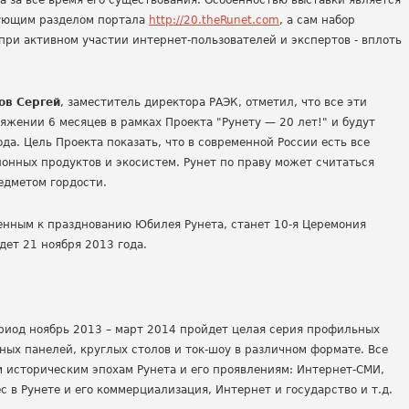
а за все время его существования. Особенностью выставки является
твующим разделом портала
http://20.theRunet.com
, а сам набор
при активном участии интернет-пользователей и экспертов - вплоть
ов Сергей
, заместитель директора РАЭК, отметил, что все эти
яжении 6 месяцев в рамках Проекта "Рунету — 20 лет!" и будут
ода. Цель Проекта показать, что в современной России есть все
онных продуктов и экосистем. Рунет по праву может считаться
едметом гордости.
нным к празднованию Юбилея Рунета, станет 10-я Церемония
дет 21 ноября 2013 года.
период ноябрь 2013 – март 2014 пройдет целая серия профильных
ых панелей, круглых столов и ток-шоу в различном формате. Все
 историческим эпохам Рунета и его проявлениям: Интернет-СМИ,
 в Рунете и его коммерциализация, Интернет и государство и т.д.