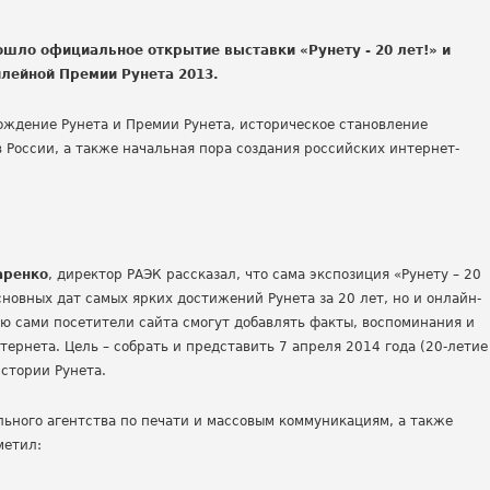
ошло официальное открытие выставки «Рунету - 20 лет!» и
лейной Премии Рунета 2013.
ождение Рунета и Премии Рунета, историческое становление
 России, а также начальная пора создания российских интернет-
аренко
, директор РАЭК рассказал, что сама экспозиция «Рунету – 20
сновных дат самых ярких достижений Рунета за 20 лет, но и онлайн-
рую сами посетители сайта смогут добавлять факты, воспоминания и
тернета. Цель – собрать и представить 7 апреля 2014 года (20-летие
стории Рунета.
льного агентства по печати и массовым коммуникациям, а также
метил: