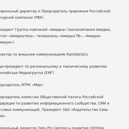
неральный директор и Председатель правления Российской
нчурной компании (РВК)
езидент Группы компаний «Амедиа» (кинокомпания Амедиа,
ртал «Амедиатека», телеканалы «Амедиа-ТВ», «Амедиа-
емиум»)
ректор по внешним коммуникациям Rambler&Cо
це-президент по региональному и техническому развитию
ропейская Медиагруппа (ЕМГ)
едседатель МТРК «Мир»
едседатель комиссии Общественной палаты Российской
дерации по развитию информационного сообщества, СМИ и
ссовых коммуникаций, Президент ЗАО «Издательство Семь
ей»
неральный директор Data Pro (вопросы развития ЦХОДов