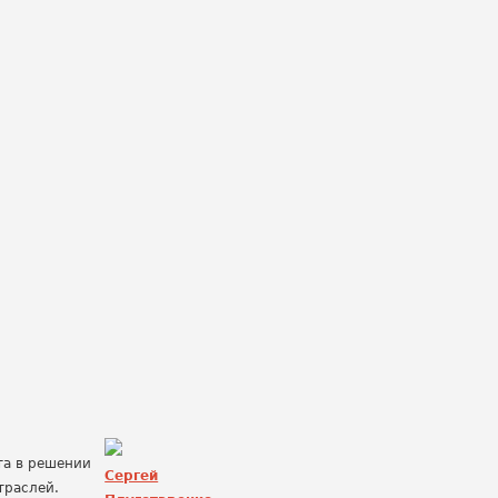
та в решении
Сергей
траслей.