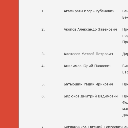
1.
Агамирзян Игорь Рубенович
Ге
Ве
2.
Акопов Александр Завенович
Пр
по
Пр
3.
Алексеев Матвей Петрович
Ди
4.
Анисимов Юрий Павлович
Ви
Ев
5.
Батыршин Радик Ирикович
Пр
6.
Бирюков Дмитрий Вадимович
Пр
Фе
ма
Дн
7.
Богданчиков Евгений Сергеевич
Ге