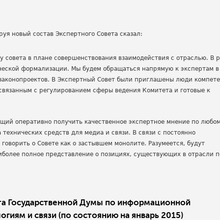
руя новый состав Экспертного Совета сказал:
у совета в плане совершенствования взаимодействия с отраслью. В 
ческой формализации. Мы будем обращаться напрямую к экспертам в
 законопроектов. В Экспертный Совет были приглашены люди компет
вязанным с регулированием сферы ведения Комитета и готовые к
ющий оперативно получить качественное экспертное мнение по любо
технических средств для медиа и связи. В связи с постоянно
оворить о Совете как о застывшем монолите. Разумеется, будут
более полное представление о позициях, существующих в отрасли п
ета Государственной Думы по информационной
иям и связи (по состоянию на январь 2015)