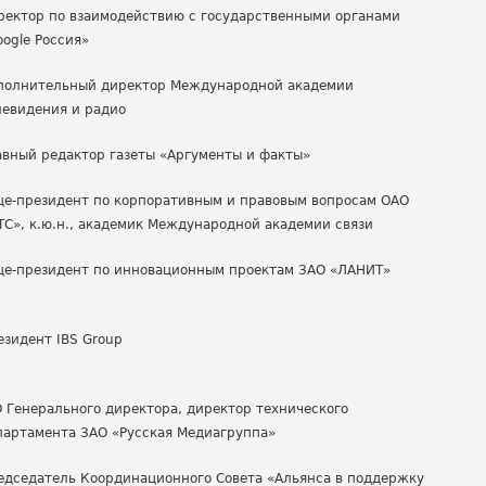
ректор по взаимодействию с государственными органами
oogle Россия»
полнительный директор Международной академии
левидения и радио
авный редактор газеты «Аргументы и факты»
це-президент по корпоративным и правовым вопросам ОАО
ТС», к.ю.н., академик Международной академии связи
це-президент по инновационным проектам ЗАО «ЛАНИТ»
езидент
IBS Group
О Генерального директора, директор технического
партамента ЗАО «Русская Медиагруппа»
едседатель Координационного Совета «Альянса в поддержку