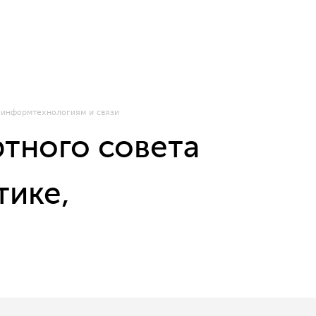
 информтехнологиям и связи
ртного совета
тике,