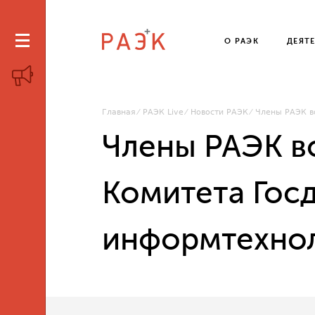
О РАЭК
ДЕЯТ
Главная
РАЭК Live
Новости РАЭК
Члены РАЭК в
Члены РАЭК в
Комитета Гос
информтехнол