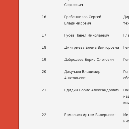
Сергеевич
16.
Гребенников Сергей
Ди
Владимирович
те
17.
Гусев Павел Николаевич
Гл
18.
Дмитриева Елена Викторовна
Ге
19.
Добродеев Борис Олегович
Ге
20.
Докучаев Владимир
Ге
Анатольевич
об
21.
Едидин Борис Александрович
На
на
ко
22.
Ермолаев Артем Валерьевич
Ми
ин