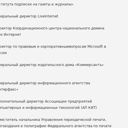
ститута подписки на газеты и журналы»
неральный директор Liveinternet
ректор Координационного центра национального домена
ти Интернет
ректор по правовым и корпоративнымвопросам Microsoft в
ссии
неральный директор издательского дома «Коммерсантъ»
неральный директор информационного агентства
нтерфакс
»
полнительный директор Ассоциации предприятий
мпьютерных и информационных технологий (АП КИТ)
меститель начальника Управления периодической печати,
игоиздания и полиграфии Федерального агентства по печати