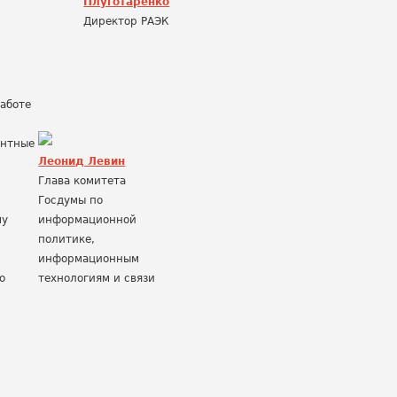
Плуготаренко
Директор РАЭК
работе
ентные
Леонид Левин
Глава комитета
Госдумы по
му
информационной
политике,
информационным
о
технологиям и связи