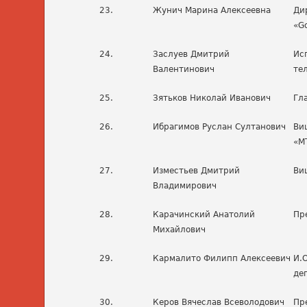
23.
Жунич Марина Алексеевна
Ди
«G
24.
Заслуев Дмитрий
Ис
Валентинович
те
25.
Зятьков Николай Иванович
Гл
26.
Ибрагимов Руслан Султанович
Ви
«М
27.
Изместьев Дмитрий
Ви
Владимирович
28.
Карачинский Анатолий
Пр
Михайлович
29.
Кармалито Филипп Алексеевич
И.
де
30.
Керов Вячеслав Всеволодович
Пр