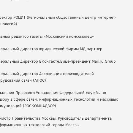
ректор РОЦИТ (Региональный общественный центр интернет-
хнологий)
авный редактор газеты «Московский комсомолец»
неральный директор юридической фирмы МД партнер
неральный директор ВКонтакте,Вице-президент Mail.ru Group
неральный директор Ассоциации производителей
орудования связи (АПОС)
чальник Правового Управления Федеральной службы по
дзору в сфере связи, информационных технологий и массовых
ммуникаций (РОСКОМНАДЗОР)
нистр Правительства Москвы, Руководитель департамента
формационных технологий города Москвы