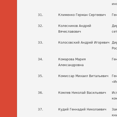
ин
31.
Клименко Герман Сергеевич
Ге
32.
Колесников Андрей
Ди
Вячеславович
се
33.
Колосовский Андрей Игоревич
Ди
Ро
34.
Комарова Мария
Ге
Александровна
35.
Комиссар Михаил Витальевич
Ге
«И
36.
Комлев Николай Васильевич
Ис
ко
37.
Кудий Геннадий Николаевич
За
кн