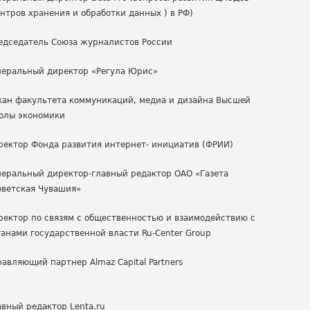
ентров хранения и обработки данных ) в РФ)
едседатель Союза журналистов России
неральный директор «Регула Юрис»
кан факультета коммуникаций, медиа и дизайна Высшей
олы экономики
ректор Фонда развития интернет- инициатив (ФРИИ)
неральный директор-главный редактор ОАО «Газета
оветская Чувашия»
ректор по связям с общественностью и взаимодействию с
ганами государственной власти Ru-Center Group
равляющий партнер Almaz Capital Partners
авный редактор Lenta.ru