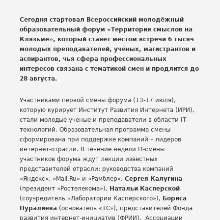
Сегодня стартовал Всероссийский молодёжный
образовательный форум «Территория смыслов на
Клязьме», который станет местом встречи 6 тысяч
молодых преподавателей, учёных, магистрантов и
аспирантов, чья сфера профессиональных
интересов связана с тематикой смен и продлится до
28 августа.
Участниками первой смены форума (13-17 июля),
которую курирует Институт Развития Интернета (ИРИ),
стали молодые ученые и преподаватели в области IT-
технологий. Образовательная программа смены
сформирована при поддержке компаний – лидеров
интернет-отрасли. В течение недели IT-смены
участников форума ждут лекции известных
представителей отрасли: руководства компаний
«Яндекс», «Mail.Ru» и «Рамблер»,
Сергея Калугина
(президент «Ростелекома»),
Натальи Касперской
(соучредитель «Лаборатории Касперского»),
Бориса
Нуралиева
(основатель «1С»), представителей Фонда
развития интернет-инициатив (ФРИИ), Ассоциации