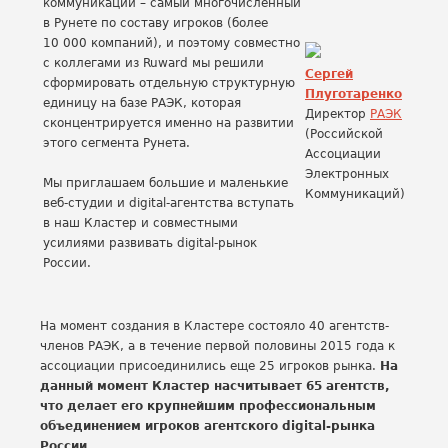
коммуникаций – самый многочисленный
в Рунете по составу игроков (более
10 000 компаний), и поэтому совместно
с коллегами из Ruward мы решили
Сергей
сформировать отдельную структурную
Плуготаренко
единицу на базе РАЭК, которая
Директор
РАЭК
сконцентрируется именно на развитии
(Российской
этого сегмента Рунета.
Ассоциации
Электронных
Мы приглашаем большие и маленькие
Коммуникаций)
веб-студии и digital-агентства вступать
в наш Кластер и совместными
усилиями развивать digital-рынок
России.
На момент создания в Кластере состояло 40 агентств-
членов РАЭК, а в течение первой половины 2015 года к
ассоциации присоединились еще 25 игроков рынка.
На
данный момент Кластер насчитывает 65 агентств,
что делает его крупнейшим профессиональным
объединением игроков агентского digital-рынка
России.