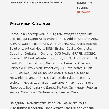
важных этапов развития бизнеса.
развитию
группы
RUWARD
Участники Кластера
Сегодня в кластер «РАЭК / Digital» входят следующие
агентства/студии: Actis Wunderman, Add in App, ADLABS,
ADV, Adwatch Isobar, AdWizard, AGIMA, AIC, Artics Internet
Solutions, Articul Media, BINN, Braind, Coalla, Completo,
Cubeline, Digitalizm, Dr. Jung, DVG Media, GRAPE, .ICONIC,
iConText, ID East, i-Media, Inostudio, iSEO, ITECH Group, ITF,
itsoft, King Bird, Minisol, Nectarin, Notamedia, One Touch,
PerfectSEO, Pro Vision, Proactivity, QB Interactive, QSoft,
R52, RealWeb, Red Collar, SapientNitro, Sebbia, Social
Networks, Trilan, TRINET, Uplab, Usabilitylab, Userstory,
Webcom Media, Zephyrlab, Ашманов и партнеры, Бюро
Пирогова, Вебпрактик, Далее, Майер, Оптимизм, Редкая
марка, Сибирикс, Скобеев и партнеры, Факт.
На данный момент открыт прием новых агентств-
участников Кластера. Предусматривается два уровня