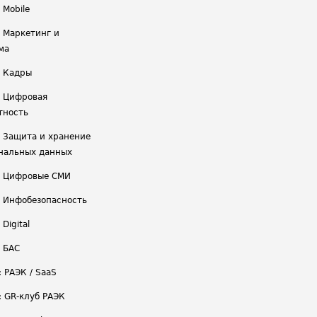
 Mobile
/ Маркетинг и
ма
/ Кадры
/ Цифровая
тность
/ Защита и хранение
нальных данных
/ Цифровые СМИ
/ Инфобезопасность
 Digital
/ БАС
: РАЭК / SaaS
: GR-клуб РАЭК