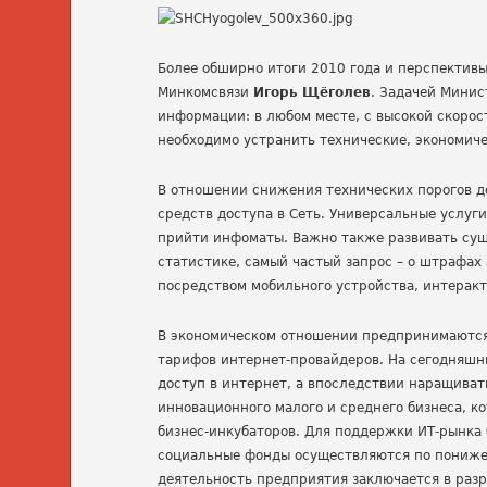
Более обширно итоги 2010 года и перспективы
Минкомсвязи
Игорь Щёголев
. Задачей Минис
информации: в любом месте, с высокой скорост
необходимо устранить технические, экономич
В отношении снижения технических порогов д
средств доступа в Сеть. Универсальные услуг
прийти инфоматы. Важно также развивать сущ
статистике, самый частый запрос – о штрафах
посредством мобильного устройства, интеракти
В экономическом отношении предпринимаются
тарифов интернет-провайдеров. На сегодняш
доступ в интернет, а впоследствии наращива
инновационного малого и среднего бизнеса, ко
бизнес-инкубаторов. Для поддержки ИТ-рынка
социальные фонды осуществляются по понижен
деятельность предприятия заключается в раз