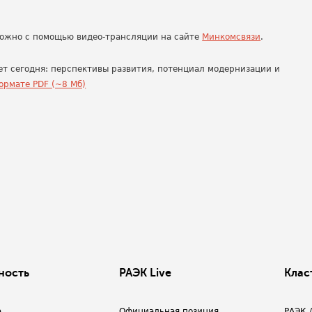
можно с помощью видео-трансляции на сайте
Минкомсвязи
.
ет сегодня: перспективы развития, потенциал модернизации и
ормате PDF (~8 Мб)
ность
РАЭК Live
Клас
а
Официальная позиция
РАЭК 