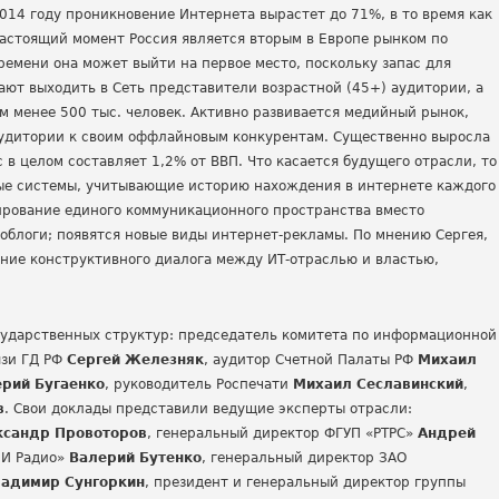
2014 году проникновение Интернета вырастет до 71%, в то время как
настоящий момент Россия является вторым в Европе рынком по
ремени она может выйти на первое место, поскольку запас для
ают выходить в Сеть представители возрастной (45+) аудитории, а
 менее 500 тыс. человек. Активно развивается медийный рынок,
аудитории к своим оффлайновым конкурентам. Существенно выросла
с в целом составляет 1,2% от ВВП. Что касается будущего отрасли, то
вые системы, учитывающие историю нахождения в интернете каждого
рование единого коммуникационного пространства вместо
роблоги; появятся новые виды интернет-рекламы. По мнению Сергея,
ние конструктивного диалога между ИТ-отраслью и властью,
ударственных структур: председатель комитета по информационной
язи ГД РФ
Сергей Железняк
, аудитор Счетной Палаты РФ
Михаил
рий Бугаенко
, руководитель Роспечати
Михаил Сеславинский
,
в
. Свои доклады представили ведущие эксперты отрасли:
ксандр Провоторов
, генеральный директор ФГУП «РТРС»
Андрей
ИИ Радио»
Валерий Бутенко
, генеральный директор ЗАО
адимир Сунгоркин
, президент и генеральный директор группы