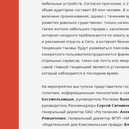
мобильных устройств. Согласно прогнозам, к 
объем аудитории составит 80 млн человек. В 
величине проникновения, однако с течением в
развития довольно существенен: только начин
также жители небольших городов с населением
интернет-холдинги приближаются по охвату 
и рекламная отрасль в Сети, а интернет-бизне
тенденции таковы: будут развиваться поиско
конкретного пользователя;продолжится форми
отдельных сервисов, таких как почта или мик
самой главной тенденцией является установле
который наблюдается в последнее время.
На мероприятии выступили представители гос
политике, информационным технологиям и св
Бесхмельницын
, руководитель Россвязи
Вале
руководитель Роскомнадзора
Сергей Ситнико
генеральный директор ОАО «Ростелеком»
Але
Романченко
, генеральный директор ФГУП «Н
«Издательский дом Комсомольская правда»
Вл