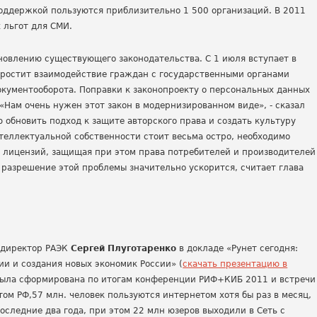
оддержкой пользуются приблизительно 1 500 организаций. В 2011
 льгот для СМИ.
бновлению существующего законодательства. С 1 июля вступает в
упростит взаимодействие граждан с государственными органами
окументооборота. Поправки к законопроекту о персональных данных
«Нам очень нужен этот закон в модернизированном виде», - сказал
 обновить подход к защите авторского права и создать культуру
теллектуальной собственности стоит весьма остро, необходимо
 лицензий, защищая при этом права потребителей и производителей
разрешение этой проблемы значительно ускорится, считает глава
 директор РАЭК
Сергей Плуготаренко
в докладе «Рунет сегодня:
и и создания новых экономик России» (
скачать презентацию в
я была сформирована по итогам конференции РИФ+КИБ 2011 и встречи
ом РФ,57 млн. человек пользуются интернетом хотя бы раз в месяц,
оследние два года, при этом 22 млн юзеров выходили в Сеть с