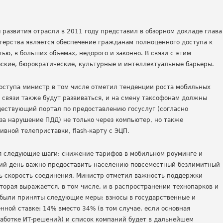
 развития отрасли в 2011 году представил в обзорном докладе глава
терства является обеспечение гражданам полноценного доступа к
ью, в больших объемах, недорого и законно. В связи с этим
еские, бюрократические, культурные и интеллектуальные барьеры.
оступа министр в том числе отметил тенденции роста мобильных
и связи также будут развиваться, и на смену таксофонам должны
ествующий портал по предоставлению госуслуг (согласно
 за нарушение ПДД) не только через компьютер, но также
вной телеприставки, flash-карту с ЭЦП.
 следующие шаги: снижение тарифов в мобильном роуминге и
ний день важно предоставить населению повсеместный безлимитный
ть скорость соединения. Министр отметил важность поддержки
торая выражается, в том числе, и в распространении технопарков и
 были приняты следующие меры: взносы в государственные и
ной ставке: 14% вместо 34% (в том случае, если основная
работке ИТ-решений) и список компаний будет в дальнейшем