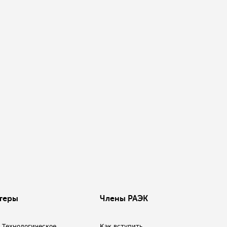
теры
Члены РАЭК
/ Технологическое
Как вступить