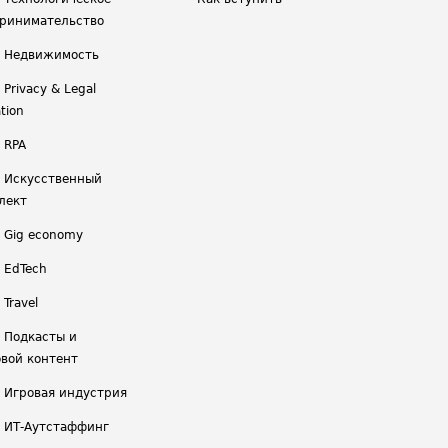
ринимательство
/ Недвижимость
 Privacy & Legal
tion
 RPA
/ Искусственный
лект
/ Gig economy
/ EdTech
 Travel
/ Подкасты и
вой контент
/ Игровая индустрия
/ ИТ-Аутстаффинг