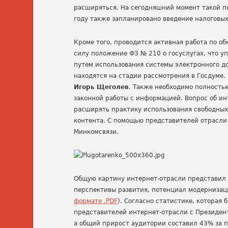
расширяться. На сегодняшний момент такой п
году также запланировано введение налоговых
Кроме того, проводится активная работа по о
силу положение ФЗ № 210 о госуслугах, что 
путем использования системы электронного д
находятся на стадии рассмотрения в Госдуме. 
Игорь Щеголев
. Также необходимо полностью
законной работы с информацией. Вопрос об ин
расширять практику использования свободных
контента. С помощью представителей отрасли 
Минкомсвязи.
Общую картину интернет-отрасли представил
перспективы развития, потенциал модернизаци
формате .PDF
). Согласно статистике, котора
представителей интернет-отрасли с Президент
а общий прирост аудитории составил 43% за п