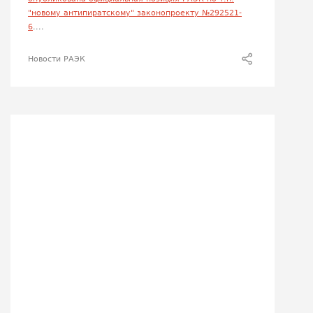
"новому антипиратскому" законопроекту №292521-
6
....
Новости РАЭК