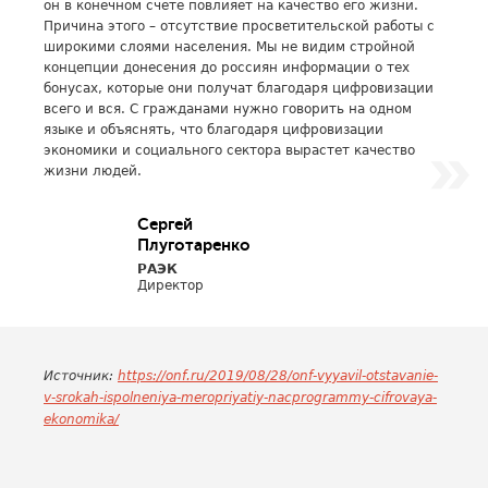
он в конечном счете повлияет на качество его жизни.
Причина этого – отсутствие просветительской работы с
широкими слоями населения. Мы не видим стройной
концепции донесения до россиян информации о тех
бонусах, которые они получат благодаря цифровизации
всего и вся. С гражданами нужно говорить на одном
языке и объяснять, что благодаря цифровизации
экономики и социального сектора вырастет качество
жизни людей.
Сергей
Плуготаренко
РАЭК
Директор
Источник:
https://onf.ru/2019/08/28/onf-vyyavil-otstavanie-
v-srokah-ispolneniya-meropriyatiy-nacprogrammy-cifrovaya-
ekonomika/