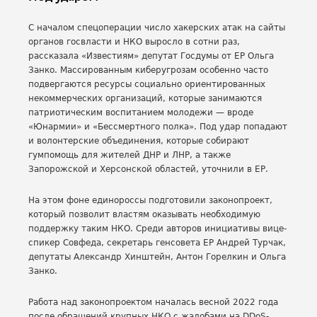
С началом спецоперации число хакерских атак на сайты
органов гоcвласти и НКО выросло в сотни раз,
рассказала «Известиям» депутат Госдумы от ЕР Ольга
Занко. Массированным киберугрозам особенно часто
подвергаются ресурсы социально ориентированных
некоммерческих организаций, которые занимаются
патриотическим воспитанием молодежи — вроде
«Юнармии» и «Бессмертного полка». Под удар попадают
и волонтерские объединения, которые собирают
гумпомощь для жителей ДНР и ЛНР, а также
Запорожской и Херсонской областей, уточнили в ЕР.
На этом фоне единороссы подготовили законопроект,
который позволит властям оказывать необходимую
поддержку таким НКО. Среди авторов инициативы вице-
спикер Совфеда, секретарь генсовета ЕР Андрей Турчак,
депутаты Александр Хинштейн, Антон Горелкин и Ольга
Занко.
Работа над законопроектом началась весной 2022 года
после обращений крупных НКО с жалобами на DDoS-