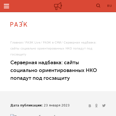
RU
Главная
РАЭК Live
РАЭК в СМИ
Серверная надбавка:
сайты социально ориентированных НКО попадут под
госзащиту
Серверная надбавка: сайты
социально ориентированных НКО
попадут под госзащиту
Дата публикации:
23 января 2023