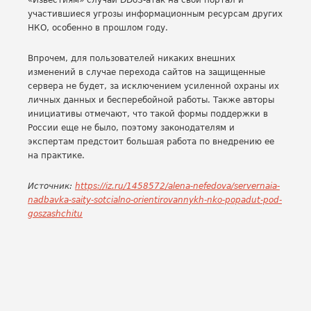
«Известиям» случаи DDoS-атак на свой портал и
участившиеся угрозы информационным ресурсам других
НКО, особенно в прошлом году.
Впрочем, для пользователей никаких внешних
изменений в случае перехода сайтов на защищенные
сервера не будет, за исключением усиленной охраны их
личных данных и бесперебойной работы. Также авторы
инициативы отмечают, что такой формы поддержки в
России еще не было, поэтому законодателям и
экспертам предстоит большая работа по внедрению ее
на практике.
Источник:
https://iz.ru/1458572/alena-nefedova/servernaia-
nadbavka-saity-sotcialno-orientirovannykh-nko-popadut-pod-
goszashchitu