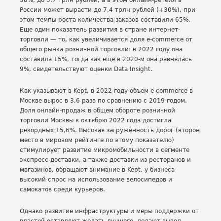
38%, до 5,7 трлн рублей, а в этом онлайн-ретейл в
России может вырасти до 7,4 трлн рублей (+30%), при
этом темпы роста количества заказов составили 65%.
Еще один показатель развития в стране интернет-
торговли — то, как увеличивается доля e-commerce от
общего рынка розничной торговли: в 2022 году она
составила 15%, тогда как еще в 2020-м она равнялась
9%, свидетельствуют оценки Data Insight.
Как указывают в Kept, в 2022 году объем e-commerce в
Москве вырос в 3,6 раза по сравнению с 2019 годом.
Доля онлайн-продаж в общем обороте розничной
торговли Москвы к октябрю 2022 года достигла
рекордных 15,6%. Высокая загруженность дорог (второе
место в мировом рейтинге по этому показателю)
стимулирует развитие микромобильности в сегменте
экспресс-доставки, а также доставки из ресторанов и
магазинов, обращают внимание в Kept, у бизнеса
высокий спрос на использование велосипедов и
самокатов среди курьеров.
Однако развитие инфраструктуры и меры поддержки от