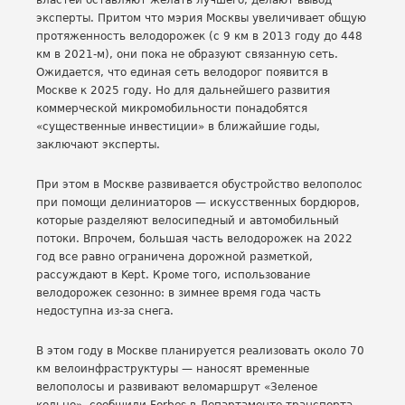
властей оставляют желать лучшего, делают вывод
эксперты. Притом что мэрия Москвы увеличивает общую
протяженность велодорожек (с 9 км в 2013 году до 448
км в 2021-м), они пока не образуют связанную сеть.
Ожидается, что единая сеть велодорог появится в
Москве к 2025 году. Но для дальнейшего развития
коммерческой микромобильности понадобятся
«существенные инвестиции» в ближайшие годы,
заключают эксперты.
При этом в Москве развивается обустройство велополос
при помощи делиниаторов — искусственных бордюров,
которые разделяют велосипедный и автомобильный
потоки. Впрочем, большая часть велодорожек на 2022
год все равно ограничена дорожной разметкой,
рассуждают в Kept. Кроме того, использование
велодорожек сезонно: в зимнее время года часть
недоступна из-за снега.
В этом году в Москве планируется реализовать около 70
км велоинфраструктуры — наносят временные
велополосы и развивают веломаршрут «Зеленое