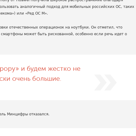
rmony от Huawei получила широкое распространение благодаря
ользовать аналогичный подход для мобильных российских ОС, таких
екома») или «Ред ОС М».
вки отечественных операционок на ноутбуки. Он отметил, что
 смартфоны может быть рискованной, особенно если речь идет о
рору» и будем жестко не
ски очень большие.
ель Минцифры отказался.