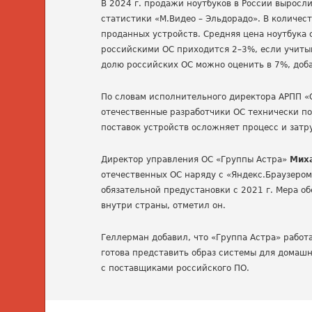
В 2024 г. продажи ноутбуков в России выросл
статистики «М.Видео – Эльдорадо». В количес
проданных устройств. Средняя цена ноутбука с
российскими ОС приходится 2–3%, если учиты
долю российских ОС можно оценить в 7%, доба
По словам исполнительного директора АРПП 
отечественные разработчики ОС технически п
поставок устройств осложняет процесс и затр
Директор управления ОС «Группы Астра»
Мих
отечественных ОС наряду с «Яндекс.Браузеро
обязательной предустановки с 2021 г. Мера о
внутри страны, отметил он.
Геллерман добавил, что «Группа Астра» работа
готова представить образ системы для домашн
с поставщиками российского ПО.