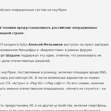
й техники предустанавливать российские операционные
 нашей стране.
Т-холдинга Fplus
Алексей Мельников
выступил на пресс-завтраке
анизованном Минцифры и «Ведомостями» в рамках форума
сут Шадаев
поддержал эту идею, отметив, что реализовать ее
ть долю отечественных решений.
 ноутбуки, поставляемые в розницу, включая площадки вроде DNS,
м одну российскую ОС. В числе возможных вариантов он назвал
nux (ГК «Астра») и «Ред ОС» («Ред софт»). По его словам, наличие
ыть именно отечественная операционка. «Ничего не случится – ни
.
ь предустановку ОС и на другие устройства, включая смартфоны.