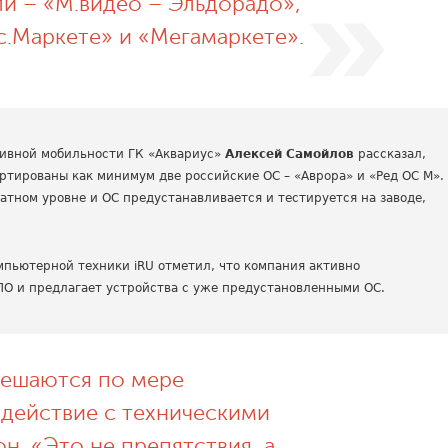
и – «М.видео – Эльдорадо»,
с.Маркете» и «Мегамаркете».
тивной мобильности ГК «Аквариус»
Алексей Самойлов
рассказал,
ртированы как минимум две российские ОС – «Аврора» и «Ред ОС М».
тном уровне и ОС предустанавливается и тестируется на заводе,
мпьютерной техники iRU отметил, что компания активно
ПО и предлагает устройства с уже предустановленными ОС.
ешаются по мере
одействие с техническими
н. «Это не препятствия, а