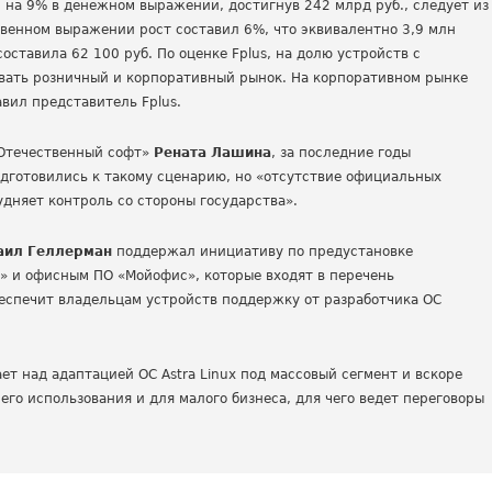
и на 9% в денежном выражении, достигнув 242 млрд руб., следует из
твенном выражении рост составил 6%, что эквивалентно 3,9 млн
оставила 62 100 руб. По оценке Fplus, на долю устройств с
вать розничный и корпоративный рынок. На корпоративном рынке
вил представитель Fplus.
«Отечественный софт»
Рената Лашина
, за последние годы
одготовились к такому сценарию, но «отсутствие официальных
удняет контроль со стороны государства».
аил Геллерман
поддержал инициативу по предустановке
м» и офисным ПО «Мойофис», которые входят в перечень
беспечит владельцам устройств поддержку от разработчика ОС
ет над адаптацией ОС Astra Linux под массовый сегмент и вскоре
его использования и для малого бизнеса, для чего ведет переговоры