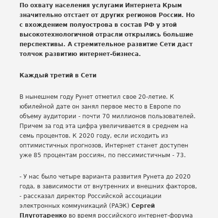
По охвату населения услугами Интернета Крым
значительно отстает от других регионов России. Но
с вхождением полуострова в состав РФ у этой
высокотехнологичной отрасли открылись большие
перспективы. А стремительное развитие Сети даст
толчок развитию интернет-бизнеса.
Каждый третий в Сети
В нынешнем году Рунет отметил свое 20-летие. К
юбилейной дате он занял первое место в Европе по
объему аудитории - почти 70 миллионов пользователей.
Причем за год эта цифра увеличивается в среднем на
семь процентов. К 2020 году, если исходить из
оптимистичных прогнозов, Интернет станет доступен
уже 85 процентам россиян, по пессимистичным - 73.
- У нас было четыре варианта развития Рунета до 2020
года, в зависимости от внутренних и внешних факторов,
- рассказал директор Российской ассоциации
электронных коммуникаций (РАЭК)
Сергей
Плуготаренко
во время российского интернет-форума