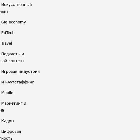
/ Искусственный
лект
/ Gig economy
/ EdTech
 Travel
/ Подкасты и
вой контент
/ Игровая индустрия
/ ИТ-Аутстаффинг
 Mobile
/ Маркетинг и
ма
/ Кадры
/ Цифровая
тность