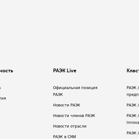
ность
РАЭК Live
Клас
а
Официальная позиция
РАЭК 
РАЭК
предп
тия
Новости РАЭК
РАЭК 
Новости членов РАЭК
РАЭК /
Innova
Новости отрасли
РАЭК /
РАЭК в СМИ