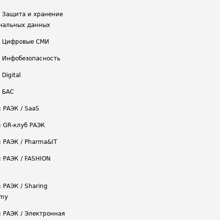
/ Защита и хранение
нальных данных
/ Цифровые СМИ
/ Инфобезопасность
 Digital
/ БАС
: РАЭК / SaaS
: GR-клуб РАЭК
: РАЭК / Pharma&IT
: РАЭК / FASHION
 РАЭК / Sharing
omy
: РАЭК / Электронная