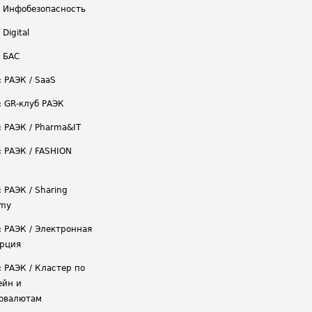
/ Инфобезопасность
 Digital
/ БАС
: РАЭК / SaaS
: GR-клуб РАЭК
: РАЭК / Pharma&IT
: РАЭК / FASHION
 РАЭК / Sharing
omy
: РАЭК / Электронная
рция
: РАЭК / Кластер по
ейн и
овалютам