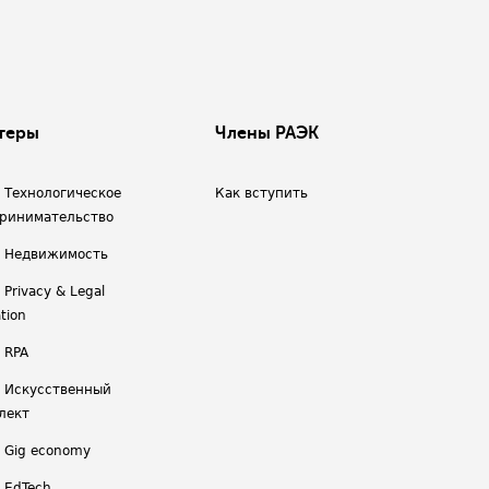
теры
Члены РАЭК
/ Технологическое
Как вступить
ринимательство
/ Недвижимость
 Privacy & Legal
tion
 RPA
/ Искусственный
лект
/ Gig economy
/ EdTech