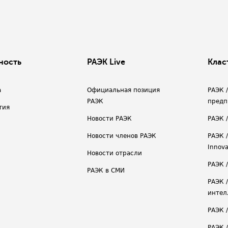
ность
РАЭК Live
Клас
а
Официальная позиция
РАЭК 
РАЭК
предп
тия
Новости РАЭК
РАЭК 
Новости членов РАЭК
РАЭК /
Innova
Новости отрасли
РАЭК /
РАЭК в СМИ
РАЭК 
интел
РАЭК 
РАЭК 