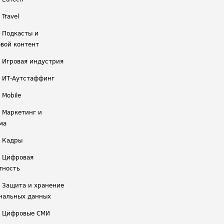
 Travel
/ Подкасты и
вой контент
/ Игровая индустрия
/ ИТ-Аутстаффинг
 Mobile
/ Маркетинг и
ма
/ Кадры
/ Цифровая
тность
/ Защита и хранение
нальных данных
/ Цифровые СМИ