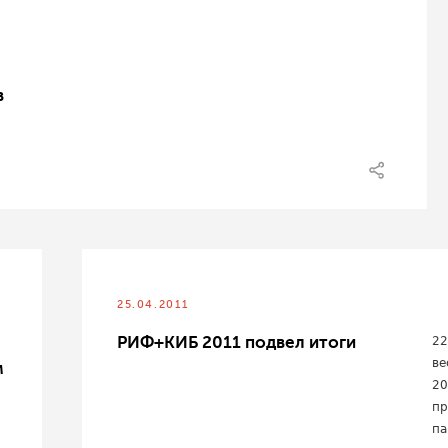
в
25.04.2011
е
РИФ+КИБ 2011 подвел итоги
22
ве
м
20
пр
па