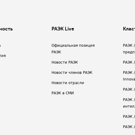
ность
РАЭК Live
Клас
а
Официальная позиция
РАЭК 
РАЭК
предп
тия
Новости РАЭК
РАЭК 
Новости членов РАЭК
РАЭК /
Innova
Новости отрасли
РАЭК /
РАЭК в СМИ
РАЭК 
интел
РАЭК 
РАЭК 