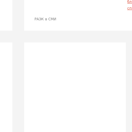
бл
сп
РАЭК в СМИ