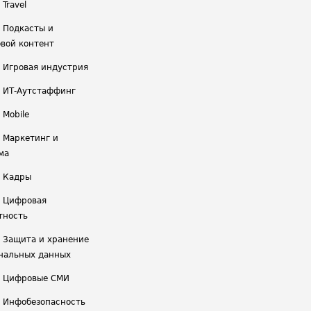
 Travel
/ Подкасты и
вой контент
/ Игровая индустрия
/ ИТ-Аутстаффинг
 Mobile
/ Маркетинг и
ма
/ Кадры
/ Цифровая
тность
/ Защита и хранение
нальных данных
/ Цифровые СМИ
/ Инфобезопасность