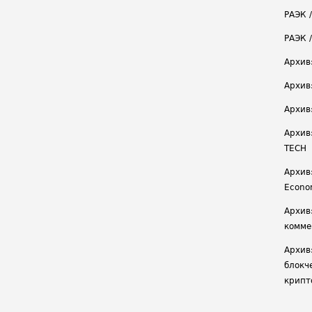
РАЭК /
РАЭК 
Архив
Архив
Архив
Архив
TECH
Архив:
Econ
Архив
комме
Архив
блокч
крипт