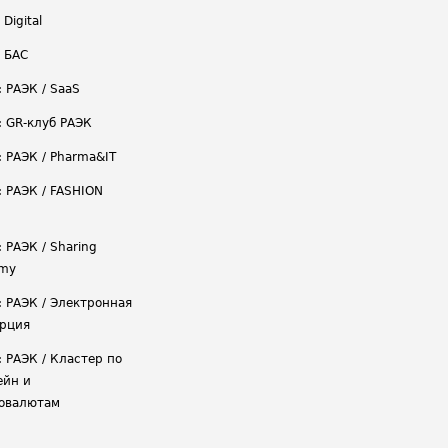
 Digital
/ БАС
: РАЭК / SaaS
: GR-клуб РАЭК
: РАЭК / Pharma&IT
: РАЭК / FASHION
 РАЭК / Sharing
omy
: РАЭК / Электронная
рция
: РАЭК / Кластер по
ейн и
овалютам