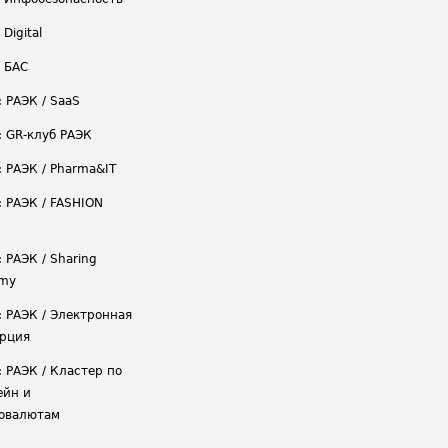
 Digital
/ БАС
: РАЭК / SaaS
: GR-клуб РАЭК
: РАЭК / Pharma&IT
: РАЭК / FASHION
 РАЭК / Sharing
omy
: РАЭК / Электронная
рция
: РАЭК / Кластер по
ейн и
овалютам