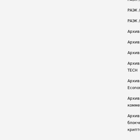
РАЭК /
РАЭК 
Архив
Архив
Архив
Архив
TECH
Архив:
Econ
Архив
комме
Архив
блокч
крипт