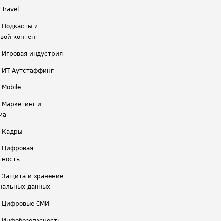
 Travel
/ Подкасты и
вой контент
/ Игровая индустрия
/ ИТ-Аутстаффинг
 Mobile
/ Маркетинг и
ма
/ Кадры
/ Цифровая
тность
/ Защита и хранение
нальных данных
/ Цифровые СМИ
/ Инфобезопасность