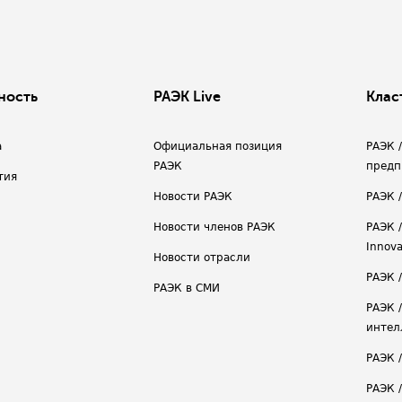
ность
РАЭК Live
Клас
а
Официальная позиция
РАЭК 
РАЭК
предп
тия
Новости РАЭК
РАЭК 
Новости членов РАЭК
РАЭК /
Innova
Новости отрасли
РАЭК /
РАЭК в СМИ
РАЭК 
интел
РАЭК 
РАЭК 