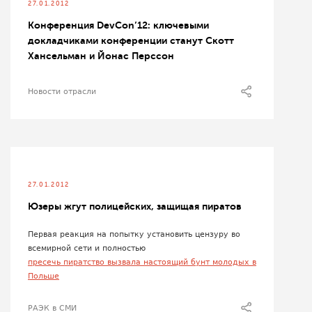
27.01.2012
Конференция DevCon’12: ключевыми
докладчиками конференции станут Скотт
Хансельман и Йонас Перссон
Новости отрасли
27.01.2012
Юзеры жгут полицейских, защищая пиратов
Первая реакция на попытку установить цензуру во
всемирной сети и полностью
пресечь пиратство вызвала настоящий бунт молодых в
Польше
РАЭК в СМИ