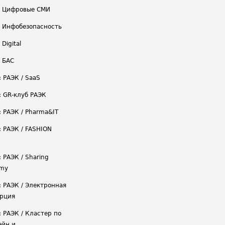
/ Цифровые СМИ
/ Инфобезопасность
 Digital
/ БАС
: РАЭК / SaaS
: GR-клуб РАЭК
: РАЭК / Pharma&IT
: РАЭК / FASHION
 РАЭК / Sharing
omy
: РАЭК / Электронная
рция
: РАЭК / Кластер по
ейн и