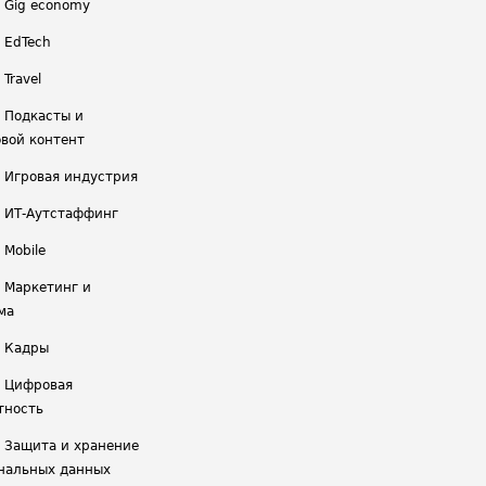
/ Gig economy
/ EdTech
 Travel
/ Подкасты и
вой контент
/ Игровая индустрия
/ ИТ-Аутстаффинг
 Mobile
/ Маркетинг и
ма
/ Кадры
/ Цифровая
тность
/ Защита и хранение
нальных данных