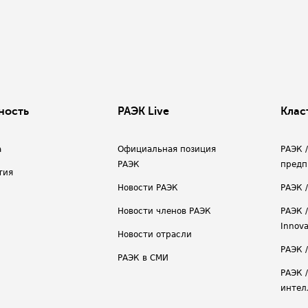
ность
РАЭК Live
Клас
а
Официальная позиция
РАЭК 
РАЭК
предп
тия
Новости РАЭК
РАЭК 
Новости членов РАЭК
РАЭК /
Innova
Новости отрасли
РАЭК /
РАЭК в СМИ
РАЭК 
интел