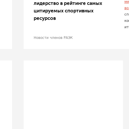
ме
лидерство в рейтинге самых
во
цитируемых спортивных
сп
ресурсов
ко
ит
Новости членов РАЭК