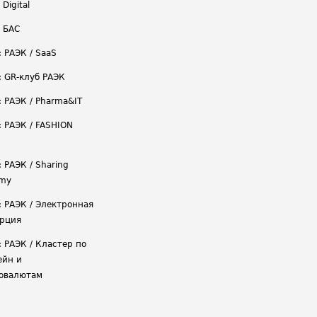
 Digital
/ БАС
: РАЭК / SaaS
: GR-клуб РАЭК
: РАЭК / Pharma&IT
: РАЭК / FASHION
 РАЭК / Sharing
omy
: РАЭК / Электронная
рция
: РАЭК / Кластер по
ейн и
овалютам