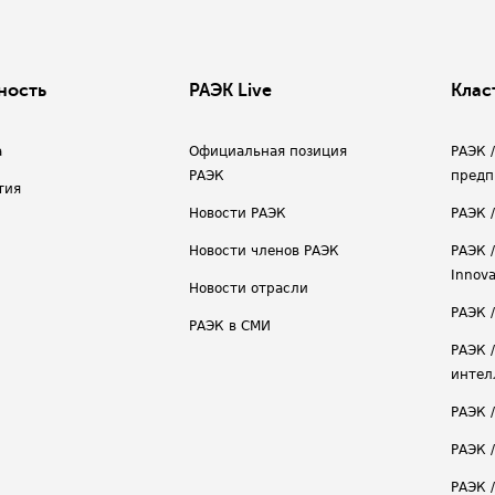
ность
РАЭК Live
Клас
а
Официальная позиция
РАЭК 
РАЭК
предп
тия
Новости РАЭК
РАЭК 
Новости членов РАЭК
РАЭК /
Innova
Новости отрасли
РАЭК /
РАЭК в СМИ
РАЭК 
интел
РАЭК 
РАЭК 
РАЭК /