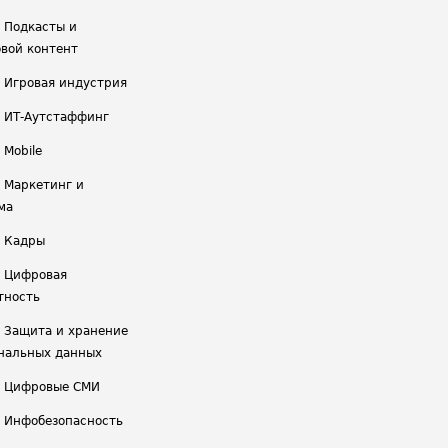
/ Подкасты и
вой контент
/ Игровая индустрия
/ ИТ-Аутстаффинг
 Mobile
/ Маркетинг и
ма
/ Кадры
/ Цифровая
тность
/ Защита и хранение
нальных данных
/ Цифровые СМИ
/ Инфобезопасность