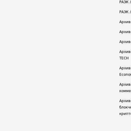
РАЭК /
РАЭК 
Архив
Архив
Архив
Архив
TECH
Архив:
Econ
Архив
комме
Архив
блокч
крипт