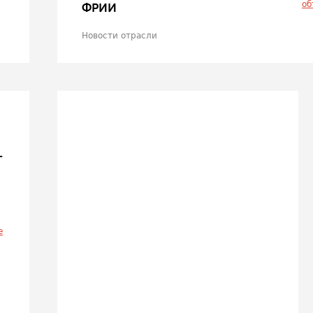
об
ФРИИ
Новости отрасли
-
е