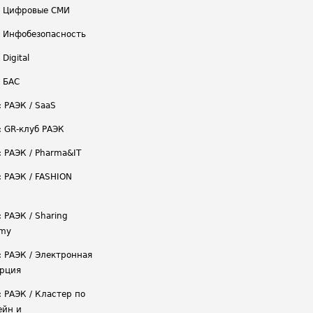
/ Цифровые СМИ
/ Инфобезопасность
 Digital
/ БАС
: РАЭК / SaaS
: GR-клуб РАЭК
: РАЭК / Pharma&IT
: РАЭК / FASHION
 РАЭК / Sharing
omy
: РАЭК / Электронная
рция
: РАЭК / Кластер по
ейн и