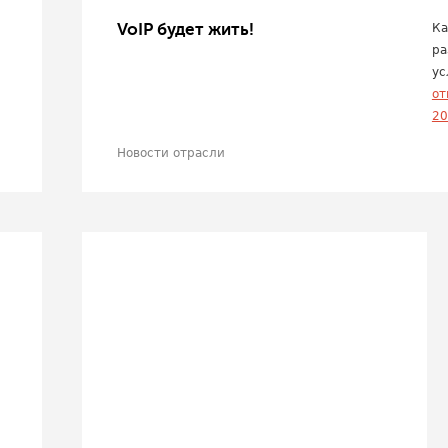
VoIP будет жить!
Ка
ра
ус
от
20
Новости отрасли