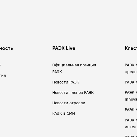
ность
РАЭК Live
Клас
а
Официальная позиция
РАЭК 
РАЭК
предп
тия
Новости РАЭК
РАЭК 
Новости членов РАЭК
РАЭК /
Innova
Новости отрасли
РАЭК /
РАЭК в СМИ
РАЭК 
интел