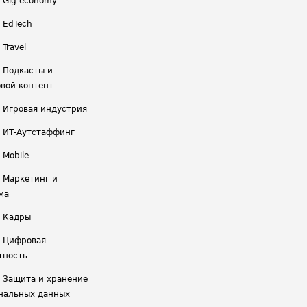
/ Gig economy
/ EdTech
 Travel
/ Подкасты и
вой контент
/ Игровая индустрия
/ ИТ-Аутстаффинг
 Mobile
/ Маркетинг и
ма
/ Кадры
/ Цифровая
тность
/ Защита и хранение
нальных данных