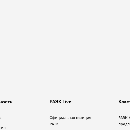
ность
РАЭК Live
Клас
а
Официальная позиция
РАЭК 
РАЭК
предп
тия