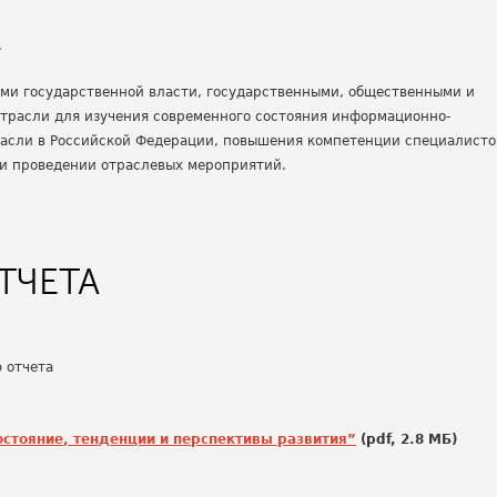
.
ами государственной власти, государственными, общественными и
трасли для изучения современного состояния информационно-
асли в Российской Федерации, повышения компетенции специалисто
ри проведении отраслевых мероприятий.
ТЧЕТА
 отчета
остояние, тенденции и перспективы развития”
(pdf, 2.8 MБ)