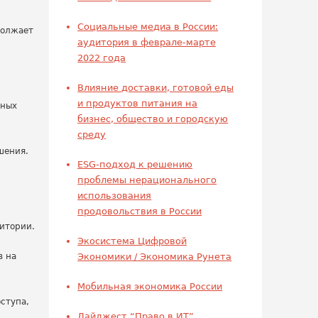
Социальные медиа в России:
должает
аудитория в феврале-марте
2022 года
Влияние доставки, готовой еды
и продуктов питания на
вных
бизнес, общество и городскую
среду
шения.
ESG-подход к решению
проблемы нерационального
использования
продовольствия в России
итории.
Экосистема Цифровой
в на
Экономики / Экономика Рунета
Мобильная экономика России
ступа,
Дайджест “Право в ИТ”