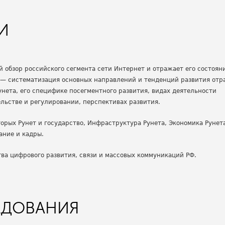
И
̆ обзор российского сегмента сети Интернет и отражает его состоян
 — систематизация основных направлений и тенденций развития отр
нета, его специфике посегментного развития, видах деятельности
ельстве и регулировании, перспективах развития.
торых Рунет и государство, Инфраструктура Рунета, Экономика Рунет
ание и кадры.
ва цифрового развития, связи и массовых коммуникаций РФ.
ЕДОВАНИЯ