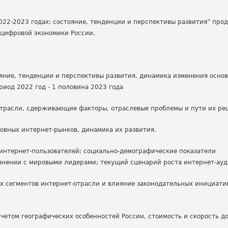
022-2023 годах: состояние, тенденции и перспективы развития” про
 цифровой экономики России.
ояние, тенденции и перспективы развития, динамика изменения осно
риод 2022 год - 1 половина 2023 года
отрасли, сдерживающие факторы, отраслевые проблемы и пути их ре
овных интернет-рынков, динамика их развития.
 интернет-пользователей; социально-демографические показатели
авнении с мировыми лидерами; текущий сценарий роста интернет-ауд
х сегментов интернет-отрасли и влияние законодательных инициати
четом географических особенностей России, стоимость и скорость до