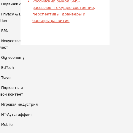
Российский рынок SMS-
/ Недвижимость
рассылок: текущее состояние,
перспективы, драйверы и
 Privacy & Legal
барьеры развития
tion
 RPA
/ Искусственный
лект
/ Gig economy
/ EdTech
 Travel
/ Подкасты и
вой контент
/ Игровая индустрия
/ ИТ-Аутстаффинг
 Mobile