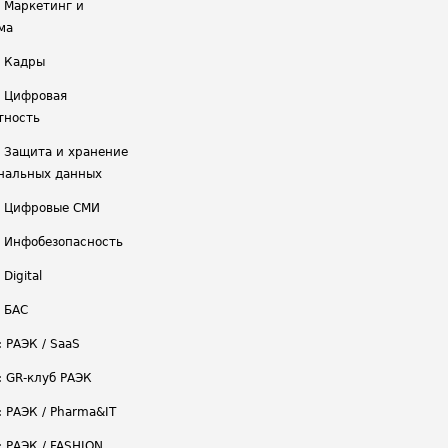
/ Маркетинг и
ма
/ Кадры
/ Цифровая
тность
/ Защита и хранение
нальных данных
/ Цифровые СМИ
/ Инфобезопасность
 Digital
/ БАС
: РАЭК / SaaS
: GR-клуб РАЭК
: РАЭК / Pharma&IT
: РАЭК / FASHION