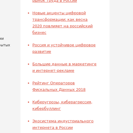
рынок труда в России
Новые акценты цифровой
трансформации: как весна
2020 повлияет на российский
бизнес
ми
Россия и устойчивое цифровое
рытых
развитие
Большие данные в маркетинге
и интернет-рекламе
Рейтинг Операторов
Фискальных Данных 2018
Киберугрозы, киберагрессия,
кибербуллинг
Экосистема индустриального
интернета в России