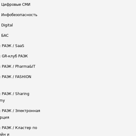
/ Цифровые СМИ
/ Инфобезопасность
 Digital
/ БАС
: РАЭК / SaaS
: GR-клуб РАЭК
: РАЭК / Pharma&IT
: РАЭК / FASHION
 РАЭК / Sharing
omy
: РАЭК / Электронная
рция
: РАЭК / Кластер по
ейн и