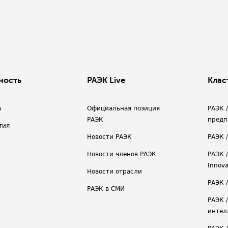
ность
РАЭК Live
Клас
а
Официальная позиция
РАЭК 
РАЭК
предп
тия
Новости РАЭК
РАЭК 
Новости членов РАЭК
РАЭК /
Innova
Новости отрасли
РАЭК /
РАЭК в СМИ
РАЭК 
интел