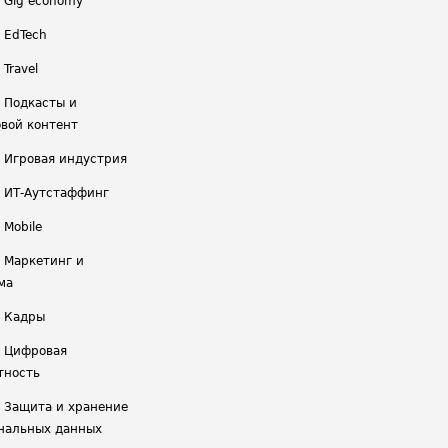
/ Gig economy
/ EdTech
 Travel
/ Подкасты и
вой контент
/ Игровая индустрия
/ ИТ-Аутстаффинг
 Mobile
/ Маркетинг и
ма
/ Кадры
/ Цифровая
тность
/ Защита и хранение
нальных данных