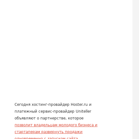
Сегодня хостинг-провайдер Hoster.ru и
платежный сервис-провайдер Uniteller
объявляют о партнерстве, которое
позволит владельцам молодого бизнеса и
стартаперам развернуть продажи
одновременно с запуском сайта
....