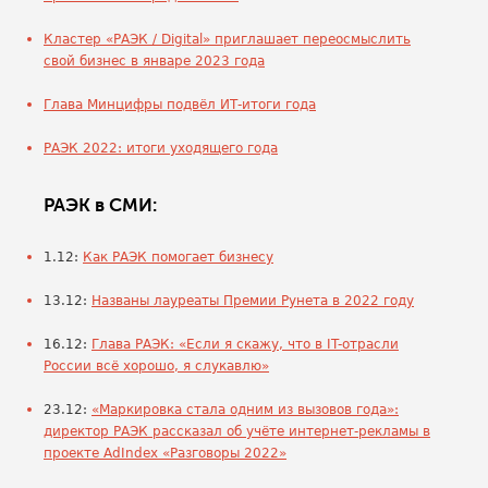
Кластер «РАЭК / Digital» приглашает переосмыслить
свой бизнес в январе 2023 года
Глава Минцифры подвёл ИТ-итоги года
РАЭК 2022: итоги уходящего года
РАЭК в СМИ:
1.12:
Как РАЭК помогает бизнесу
13.12:
Названы лауреаты Премии Рунета в 2022 году
16.12:
Глава РАЭК: «Если я скажу, что в IT-отрасли
России всё хорошо, я слукавлю»
23.12:
«Маркировка стала одним из вызовов года»:
директор РАЭК рассказал об учёте интернет-рекламы в
проекте AdIndex «Разговоры 2022»