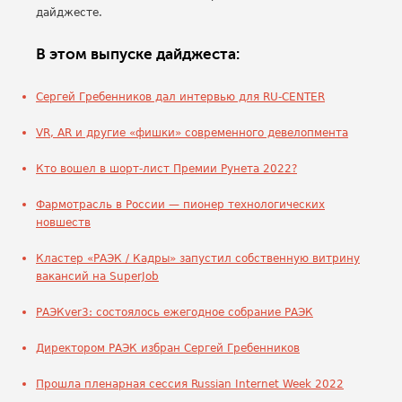
дайджесте.
В этом выпуске дайджеста:
Сергей Гребенников дал интервью для RU-CENTER
VR, AR и другие «фишки» современного девелопмента
Кто вошел в шорт-лист Премии Рунета 2022?
Фармотрасль в России — пионер технологических
новшеств
Кластер «РАЭК / Кадры» запустил собственную витрину
вакансий на SuperJob
РАЭКver3: состоялось ежегодное собрание РАЭК
Директором РАЭК избран Сергей Гребенников
Прошла пленарная сессия Russian Internet Week 2022