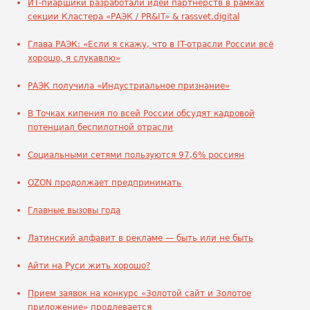
ИТ-пиарщики разработали идеи партнерств в рамках
секции Кластера «РАЭК / PR&IT» & rassvet.digital
Глава РАЭК: «Если я скажу, что в IT-отрасли России всё
хорошо, я слукавлю»
РАЭК получила «Индустриальное признание»
В Точках кипения по всей России обсудят кадровой
потенциал беспилотной отрасли
Социальными сетями пользуются 97,6% россиян
OZON продолжает предпринимать
Главные вызовы года
Латинский алфавит в рекламе — быть или не быть
Айти на Руси жить хорошо?
Прием заявок на конкурс «Золотой сайт и Золотое
приложение» продлевается