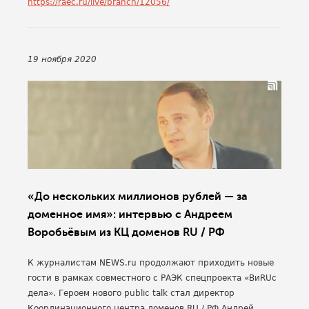
https://raec.ru/live/branch/12056/
19 ноября 2020
«До нескольких миллионов рублей — за
доменное имя»: интервью с Андреем
Воробьёвым из КЦ доменов RU / РФ
К журналистам NEWS.ru продолжают приходить новые
гости в рамках совместного с РАЭК спецпроекта «ВиRUс
дела». Героем нового public talk стал директор
Координационного центра доменов RU / РФ Андрей