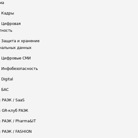
ма
/ Кадры
/ Цифровая
тность
/ Защита и хранение
нальных данных
/ Цифровые СМИ
/ Инфобезопасность
 Digital
/ БАС
: РАЭК / SaaS
: GR-клуб РАЭК
: РАЭК / Pharma&IT
: РАЭК / FASHION