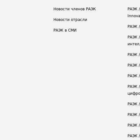
Новости членов РАЭК
РАЭК /
Innova
Новости отрасли
РАЭК /
РАЭК в СМИ
РАЭК 
интел
РАЭК 
РАЭК 
РАЭК /
РАЭК 
цифро
РАЭК 
РАЭК 
РАЭК /
РАЭК 